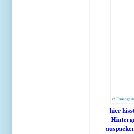
in Ermangelu
hier läss
Hintergr
auspacken