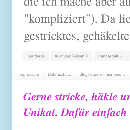
die ich mache aber a
"kompliziert"). Da li
gestricktes, gehäkelte
Startseite
Ausflüge/Reisen ⇓
Handarbeit ⇓
Impressum
Datenschutz
Blogfreunde - hier lese ich
Gerne stricke, häkle u
Unikat. Dafür einfach