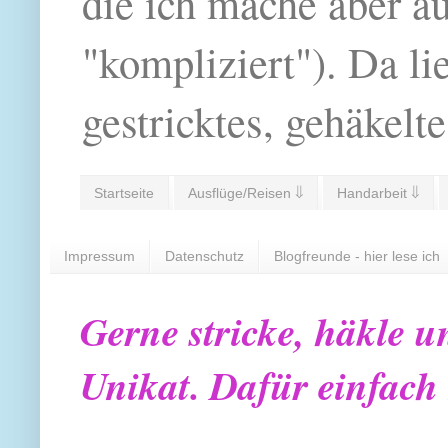
die ich mache aber a
"kompliziert"). Da li
gestricktes, gehäkelte
Startseite
Ausflüge/Reisen ⇓
Handarbeit ⇓
Impressum
Datenschutz
Blogfreunde - hier lese ich
Gerne stricke, häkle u
Unikat. Dafür einfach