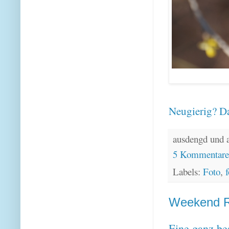
Neugierig? Da
ausdengd und 
5 Kommentar
Labels:
Foto
,
f
Weekend Re
Eine ganz be