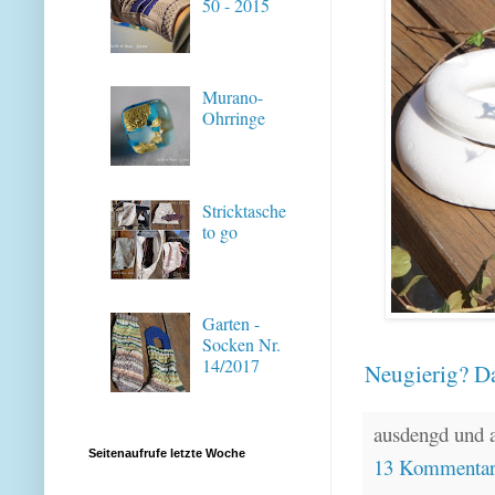
50 - 2015
Murano-
Ohrringe
Stricktasche
to go
Garten -
Socken Nr.
14/2017
Neugierig? Da
ausdengd und 
Seitenaufrufe letzte Woche
13 Kommenta