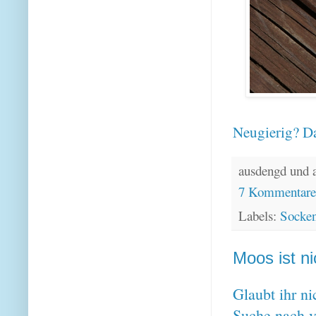
Neugierig? Da
ausdengd und 
7 Kommentar
Labels:
Socke
Moos ist n
Glaubt ihr n
Suche nach v