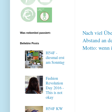
Nach viel Übe
Was nebenbei passiert:
Abstand an de
Beliebte Posts
Motto: wenn i
H54F -
diesmal erst
am Sonntag
Fashion
Revolution
Day 2016 -
This is not
okay
H54F KW