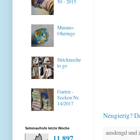
50 - 2015
Murano-
Ohrringe
Stricktasche
to go
Garten -
Socken Nr.
14/2017
Neugierig? Da
Seitenaufrufe letzte Woche
ausdengd und 
11,897