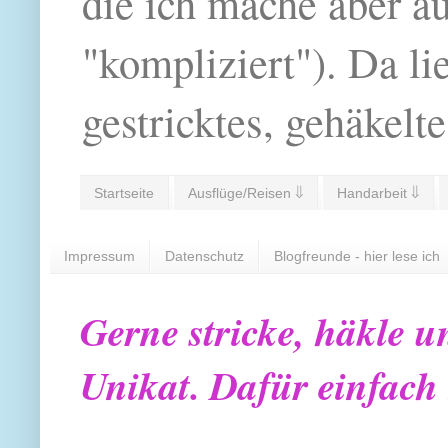
die ich mache aber a
"kompliziert"). Da li
gestricktes, gehäkelte
Startseite
Ausflüge/Reisen ⇓
Handarbeit ⇓
Impressum
Datenschutz
Blogfreunde - hier lese ich
Gerne stricke, häkle u
Unikat. Dafür einfach