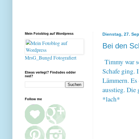
Mein Fotoblog auf Wordpress
Dienstag, 27. Se
Bei den Sc
MrsG_Bungd Fotografiert
Timmy war sc
Schafe ging. 
Etwas verlegt? Findsdes odder
ned?
Lämmern. Es d
ausstieg. Die
*lach*
Follow me