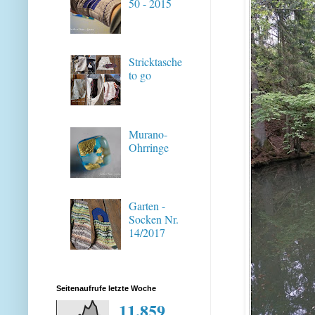
50 - 2015
Stricktasche
to go
Murano-
Ohrringe
Garten -
Socken Nr.
14/2017
Seitenaufrufe letzte Woche
11,859