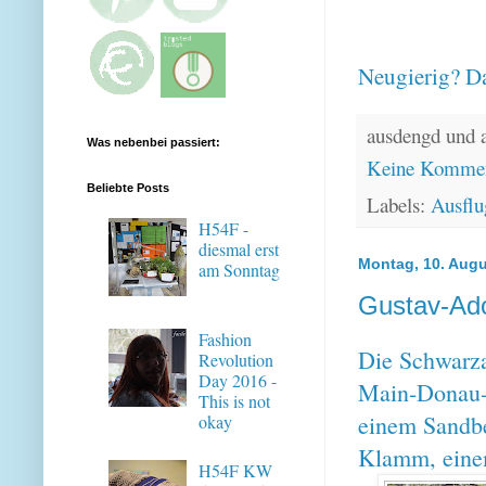
Neugierig? Da
ausdengd und 
Was nebenbei passiert:
Keine Kommen
Beliebte Posts
Labels:
Ausflu
H54F -
diesmal erst
Montag, 10. Augu
am Sonntag
Gustav-Ado
Fashion
Die Schwarz
Revolution
Day 2016 -
Main-Donau-Ka
This is not
einem Sandbe
okay
Klamm, einem
H54F KW