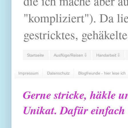
die ich mache aber a
"kompliziert"). Da li
gestricktes, gehäkelte
Startseite
Ausflüge/Reisen ⇓
Handarbeit ⇓
Impressum
Datenschutz
Blogfreunde - hier lese ich
Gerne stricke, häkle u
Unikat. Dafür einfach