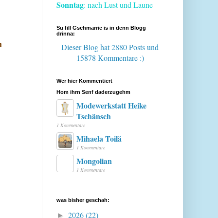
Sonntag
: nach Lust und Laune
Su fill Gschmarrie is in denn Blogg
drinna:
m
Dieser Blog hat 2880 Posts
und
15878 Kommentare :)
Wer hier Kommentiert
Hom ihrn Senf daderzugehm
Modewerkstatt Heike
Tschänsch
1 Kommentare
Mihaela Toilă
1 Kommentare
Mongolian
1 Kommentare
was bisher geschah:
2026
(22)
►