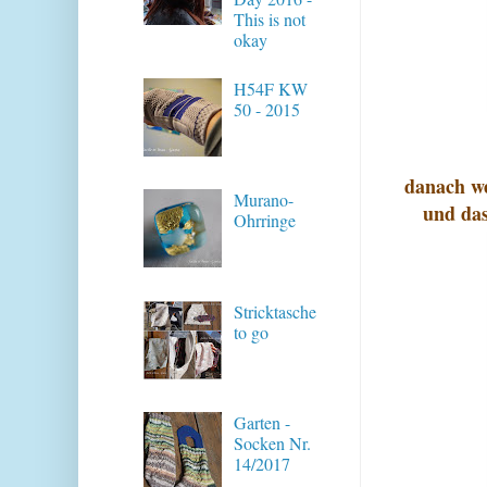
This is not
okay
H54F KW
50 - 2015
danach w
Murano-
und das
Ohrringe
Stricktasche
to go
Garten -
Socken Nr.
14/2017