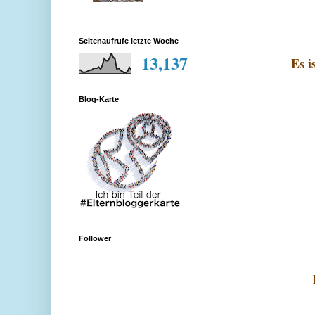
Seitenaufrufe letzte Woche
13,137
Es i
Blog-Karte
Follower