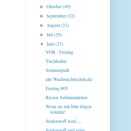
Oktober
(49)
►
September
(32)
►
August
(23)
►
Juli
(29)
►
Juni
(23)
▼
VOR - Freutag
Tischkultur
Sommerpulli
alte Wachstuchtischdecke
Freutag #05
Riesen Aufräumaktion
Wenn sie mir bitte folgen
würden!
Seidenstoff wird.....
Seidenstoff und seine