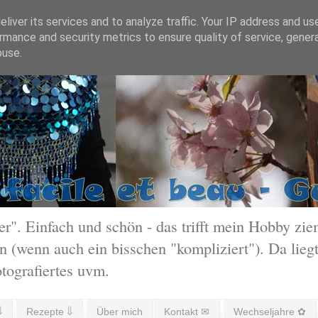
liver its services and to analyze traffic. Your IP address and us
rmance and security metrics to ensure quality of service, gene
buse.
 Einfach und schön - das trifft mein Hobby ziem
 (wenn auch ein bisschen "kompliziert"). Da liegt
otografiertes uvm.
⇓
Rezepte ⇓
Über mich
Kontakt ✉
Wechseljahre ✿