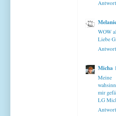
Antwor
Melani
WOW all
Liebe G
Antwor
Micha
Meine 
wahsinns
mir gefä
LG Mic
Antwor