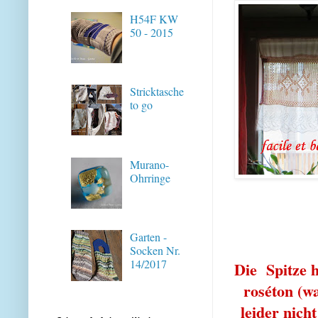
H54F KW
50 - 2015
Stricktasche
to go
Murano-
Ohrringe
Garten -
Socken Nr.
14/2017
Die Spitze h
roséton (w
leider nicht