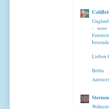
ColiBr
Unglaubl
- sooo 
Fenster
besonde
Lieben 
Britta
Antwor
Sterne
Wahnsinn