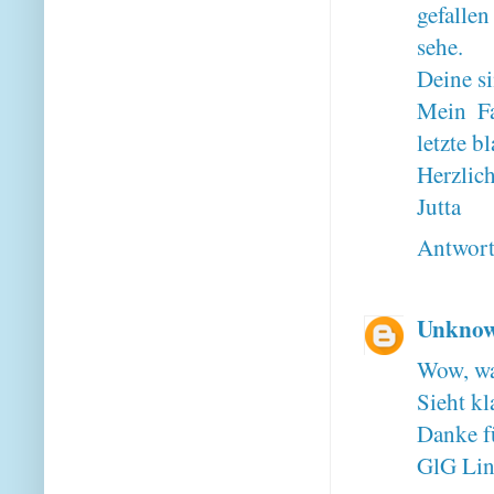
gefalle
sehe.
Deine s
Mein Fa
letzte b
Herzlic
Jutta
Antwor
Unkno
Wow, was
Sieht kl
Danke f
GlG Lin