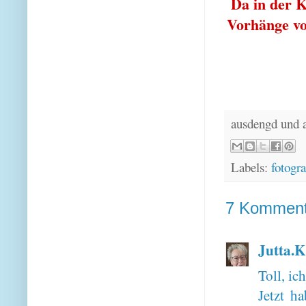
Da in der K
Vorhänge vo
ausdengd und 
Labels:
fotogra
7 Komment
Jutta.K
Toll, ic
Jetzt h