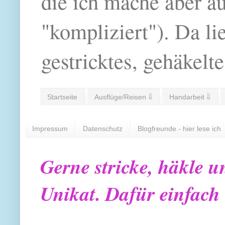
die ich mache aber a
"kompliziert"). Da li
gestricktes, gehäkelte
Startseite
Ausflüge/Reisen ⇓
Handarbeit ⇓
Impressum
Datenschutz
Blogfreunde - hier lese ich
Gerne stricke, häkle u
Unikat. Dafür einfach