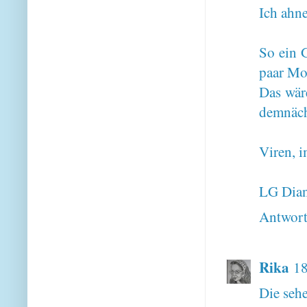
Ich ahne
So ein G
paar Mo
Das wäre
demnäch
Viren, i
LG Dia
Antwor
Rika
18
Die sehe