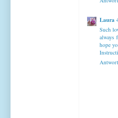
Antwor
Laura
Such lov
always 
hope you
Instruct
Antwor