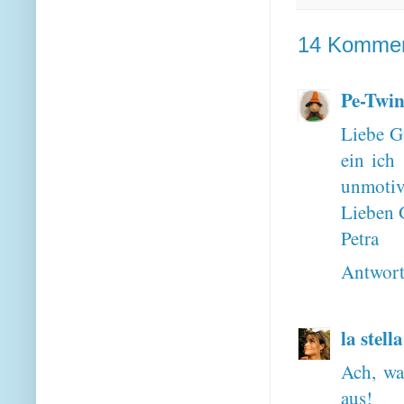
14 Kommen
Pe-Twin
Liebe Gu
ein ich
unmotiv
Lieben 
Petra
Antwor
la stell
Ach, was
aus!