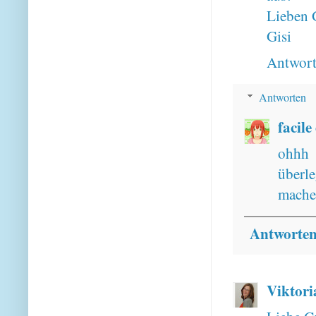
Lieben 
Gisi
Antwor
Antworten
facile
ohhh 
überl
mache..
Antworte
Viktori