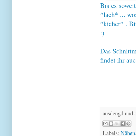
Bis es sowei
*lach* ... wo
*kicher* . B
:)
Das
Schnittm
findet ihr a
ausdengd und 
Labels:
Nähen