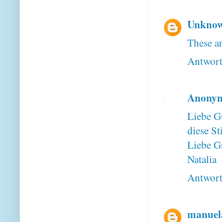
Unkno
These ar
Antwor
Anony
Liebe G
diese St
Liebe G
Natalia
Antwor
manuel