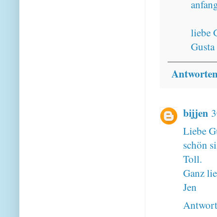
anfang
liebe 
Gusta
Antworte
bijjen
3
Liebe G
schön si
Toll.
Ganz li
Jen
Antwor