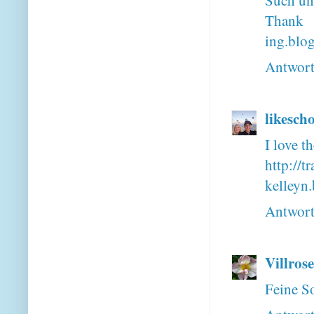
Thank
ing.blo
Antwor
likesch
I love t
http://t
kelleyn
Antwor
Villrose
Feine S