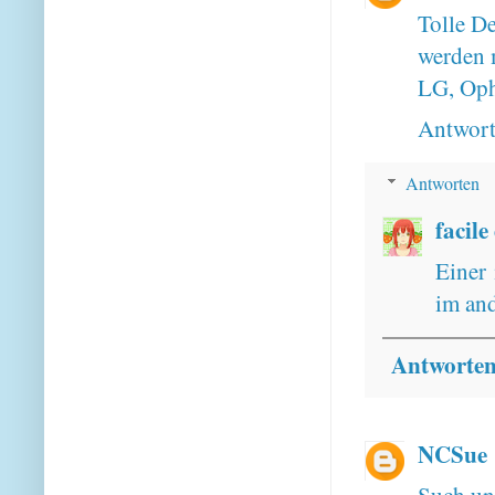
Tolle De
werden m
LG, Oph
Antwor
Antworten
facile
Einer 
im and
Antworte
NCSue
Such unu