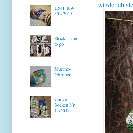
würde ich sie
H54F KW
50 - 2015
Stricktasche
to go
Murano-
Ohrringe
Garten -
Socken Nr.
14/2017