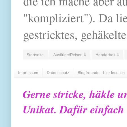
die ich mache aber a
"kompliziert"). Da li
gestricktes, gehäkelte
Startseite
Ausflüge/Reisen ⇓
Handarbeit ⇓
Impressum
Datenschutz
Blogfreunde - hier lese ich
Gerne stricke, häkle u
Unikat. Dafür einfach