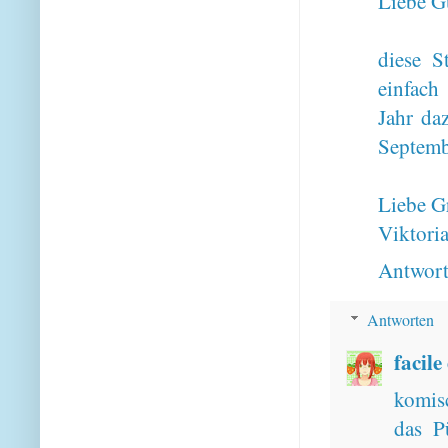
Liebe G
diese S
einfach
Jahr da
Septembe
Liebe G
Viktori
Antwor
Antworten
facile
komisc
das P