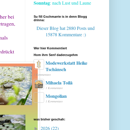
Sonntag
: nach Lust und Laune
her bei
Su fill Gschmarrie is in denn Blogg
drinna:
etragen,
Dieser Blog hat 2880 Posts
und
15878 Kommentare :)
mals
Wer hier Kommentiert
edrückt
Hom ihrn Senf daderzugehm
Modewerkstatt Heike
Tschänsch
1 Kommentare
Mihaela Toilă
1 Kommentare
Mongolian
1 Kommentare
was bisher geschah:
2026
(22)
►