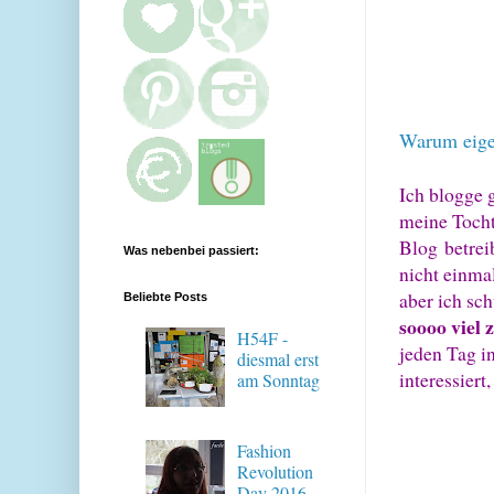
Warum eige
Ich blogge 
meine Tocht
Blog betrei
Was nebenbei passiert:
nicht einma
aber ich sc
Beliebte Posts
soooo viel
H54F -
jeden Tag i
diesmal erst
interessiert
am Sonntag
Fashion
Revolution
Day 2016 -