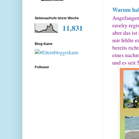
Warum hab
Angefangen
Seitenaufrufe letzte Woche
ravelry regi
11,831
aber das ist
mir fehlte e
Blog-Karte
bereits rich
eines nachm
und es seit 
Follower