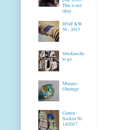
This is not
okay
H54F KW
50 - 2015
Stricktasche
to go
Murano-
Ohrringe
Garten -
Socken Nr.
14/2017