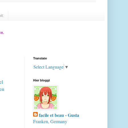
it:
en.
Translate
Select Language
▼
el
Hier bloggt
sen
facile et beau - Gusta
Franken, Germany