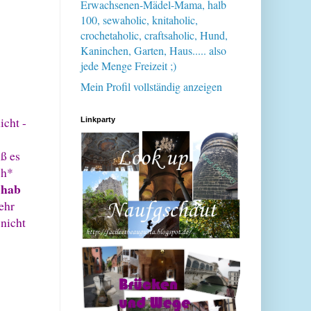
Erwachsenen-Mädel-Mama, halb
100, sewaholic, knitaholic,
crochetaholic, craftsaholic, Hund,
Kaninchen, Garten, Haus..... also
jede Menge Freizeit ;)
Mein Profil vollständig anzeigen
icht -
Linkparty
ß es
ch*
 hab
ehr
nicht