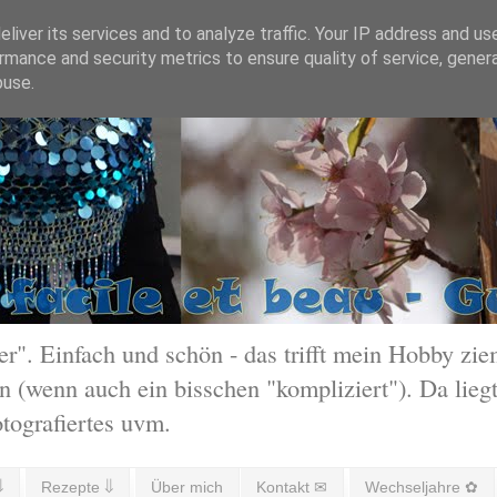
liver its services and to analyze traffic. Your IP address and us
rmance and security metrics to ensure quality of service, gene
buse.
 Einfach und schön - das trifft mein Hobby ziem
 (wenn auch ein bisschen "kompliziert"). Da liegt
otografiertes uvm.
⇓
Rezepte ⇓
Über mich
Kontakt ✉
Wechseljahre ✿