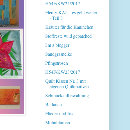
H54F/KW24/2017
Fleury KAL - es geht weiter
- Teil 3
Kräuter für die Kaninchen
Stoffreste wild gepatched
I'm a blogger
Sandgrasnelke
Pfingstrosen
H54F/KW23/2017
Quilt Kissen Nr. 3 mit
eigenen Quiltmotiven
Schmuckaufbewahrung
Bärlauch
Flieder und Iris
Mohnblumen