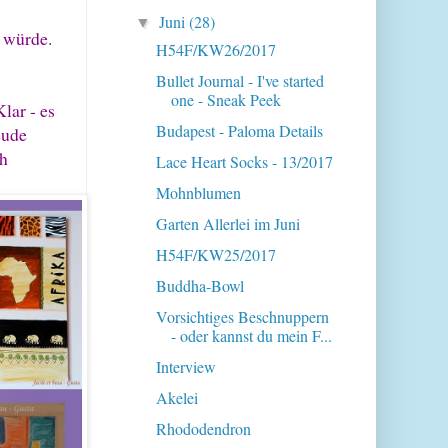
Juni
(28)
▼
n würde.
H54F/KW26/2017
Bullet Journal - I've started
one - Sneak Peek
Klar - es
Budapest - Paloma Details
eude
ch
Lace Heart Socks - 13/2017
Mohnblumen
Garten Allerlei im Juni
H54F/KW25/2017
Buddha-Bowl
Vorsichtiges Beschnuppern
- oder kannst du mein F...
Interview
Akelei
Rhododendron