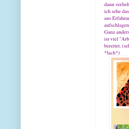
dann verlie
ich sehe das
aus Erfahru
aufschlagen
Ganz anders
ist viel "Ar
bereitet. (s
*lach*)