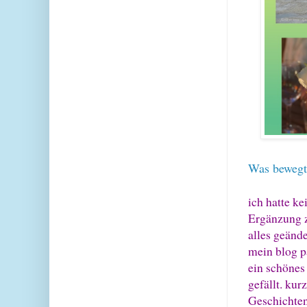
Was bewegt
ich hatte ke
Ergänzung z
alles geänd
mein blog pa
ein schönes
gefällt. kur
Geschichten 