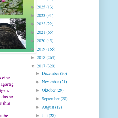
2025
(13)
►
2023
(31)
►
2022
(22)
►
2021
(65)
►
2020
(45)
►
2019
(165)
►
2018
(263)
►
2017
(320)
▼
Dezember
(20)
►
s eine
November
(21)
►
lagartig
igen.
Oktober
(29)
►
 das so.
September
(28)
►
as ihm
August
(12)
►
laube
Juli
(28)
►