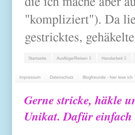
die ich mache aber a
"kompliziert"). Da li
gestricktes, gehäkelte
Startseite
Ausflüge/Reisen ⇓
Handarbeit ⇓
Impressum
Datenschutz
Blogfreunde - hier lese ich
Gerne stricke, häkle u
Unikat. Dafür einfach