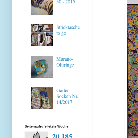
50 - 2015
Stricktasche
to go
Murano-
Ohrringe
Garten -
Socken Nr.
14/2017
Seitenaufrufe letzte Woche
20,185