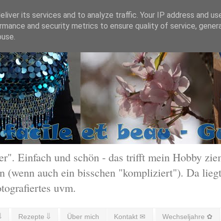
liver its services and to analyze traffic. Your IP address and us
rmance and security metrics to ensure quality of service, gene
buse.
 Einfach und schön - das trifft mein Hobby ziem
 (wenn auch ein bisschen "kompliziert"). Da liegt
otografiertes uvm.
⇓
Rezepte ⇓
Über mich
Kontakt ✉
Wechseljahre ✿