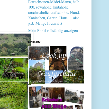
Erwachsenen-Mädel-Mama, halb
100, sewaholic, knitaholic,
crochetaholic, craftsaholic, Hund,
Kaninchen, Garten, Haus..... also
jede Menge Freizeit ;)
Mein Profil vollständig anzeigen
Linkparty