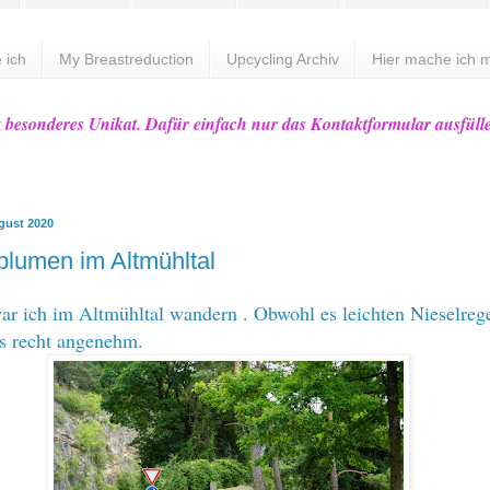
 ich
My Breastreduction
Upcycling Archiv
Hier mache ich m
z besonderes Unikat. Dafür einfach nur das Kontaktformular ausfüll
gust 2020
lumen im Altmühltal
war ich im Altmühltal wandern . Obwohl es leichten Nieselreg
es recht angenehm.