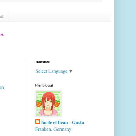
it:
en.
Translate
Select Language
▼
en
Hier bloggt
facile et beau - Gusta
Franken, Germany