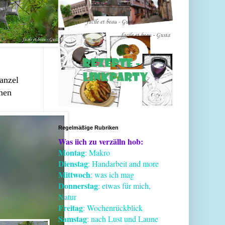
anzel
inen
Regelmäßige Rubriken
Was iich zu verzälln hob:
Montag
: Makro
Dienstag
: Handarbeit and more
Mittwoch
: was ich mag
Donnerstag
: etwas für mich,
Natur
Freitag
: Wochenrückblick
Samstag
: nach Lust und Laune