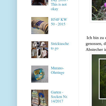
This is not
okay
H54F KW
50 - 2015
Ich bin zu
Stricktasche
genossen, d
to go
Abstecher 
Murano-
Ohrringe
Garten -
Socken Nr.
14/2017