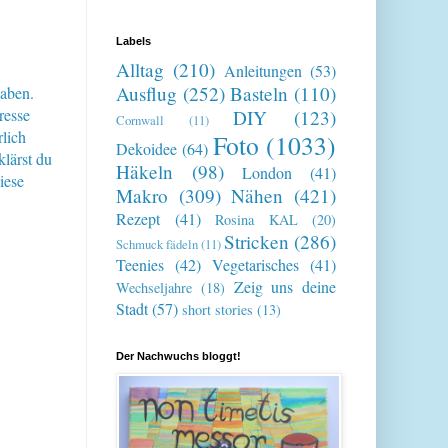
Labels
Alltag
(210)
Anleitungen
(53)
Ausflug
(252)
Basteln
(110)
haben.
resse
DIY
(123)
Cornwall
(11)
lich
Foto
(1033)
Dekoidee
(64)
klärst du
Häkeln
(98)
London
(41)
iese
Makro
(309)
Nähen
(421)
Rezept
(41)
Rosina KAL
(20)
Stricken
(286)
Schmuck fädeln
(11)
Teenies
(42)
Vegetarisches
(41)
Zeig uns deine
Wechseljahre
(18)
Stadt
(57)
short stories
(13)
Der Nachwuchs bloggt!