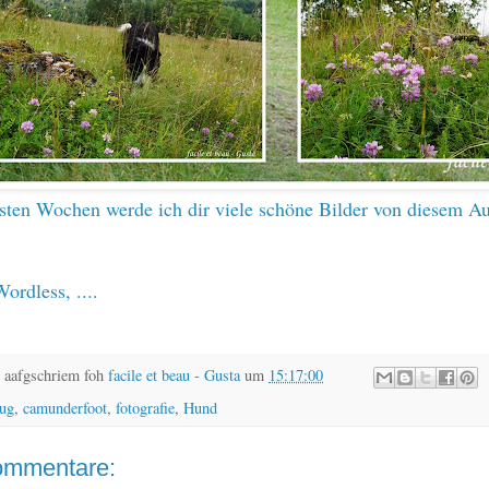
sten Wochen werde ich dir viele schöne Bilder von diesem Au
Wordless, ....
 aafgschriem foh
facile et beau - Gusta
um
15:17:00
lug
,
camunderfoot
,
fotografie
,
Hund
ommentare: