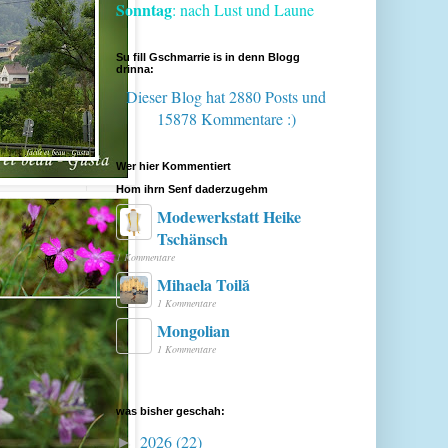
Sonntag
: nach Lust und Laune
Su fill Gschmarrie is in denn Blogg
drinna:
Dieser Blog hat 2880 Posts
und
15878 Kommentare :)
Wer hier Kommentiert
Hom ihrn Senf daderzugehm
Modewerkstatt Heike
Tschänsch
1 Kommentare
Mihaela Toilă
1 Kommentare
Mongolian
1 Kommentare
was bisher geschah:
2026
(22)
►