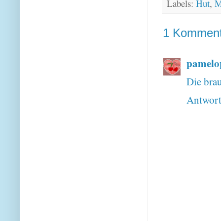
Labels:
Hut
,
M
1 Komment
pamelo
Die bra
Antwor