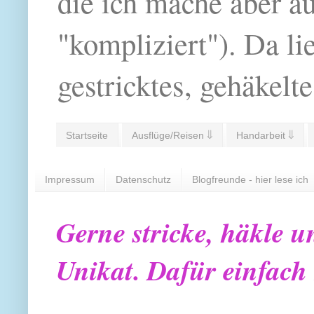
die ich mache aber a
"kompliziert"). Da li
gestricktes, gehäkelte
Startseite
Ausflüge/Reisen ⇓
Handarbeit ⇓
Impressum
Datenschutz
Blogfreunde - hier lese ich
Gerne stricke, häkle u
Unikat. Dafür einfach