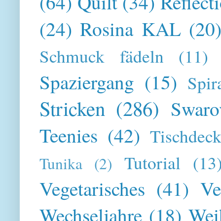
(64)
Quilt
(34)
Reflect
(24)
Rosina KAL
(20
Schmuck fädeln
(11)
Spaziergang
(15)
Spir
Stricken
(286)
Swaro
Teenies
(42)
Tischdeck
Tutorial
(13
Tunika
(2)
Vegetarisches
(41)
Ve
Wechseljahre
(18)
Wei