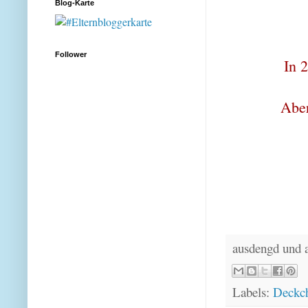
Blog-Karte
Follower
In 
Aber
ausdengd und 
Labels:
Deckc