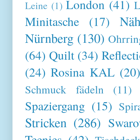
London
(41)
L
Leine
(1)
Näh
Minitasche
(17)
Nürnberg
(130)
Ohrrin
(64)
Quilt
(34)
Reflect
(24)
Rosina KAL
(20
Schmuck fädeln
(11)
Spaziergang
(15)
Spir
Stricken
(286)
Swaro
Teenies
(42)
Tischdeck