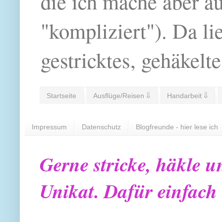
die ich mache aber a
"kompliziert"). Da li
gestricktes, gehäkelte
Startseite
Ausflüge/Reisen ⇓
Handarbeit ⇓
Impressum
Datenschutz
Blogfreunde - hier lese ich
Gerne stricke, häkle u
Unikat. Dafür einfach