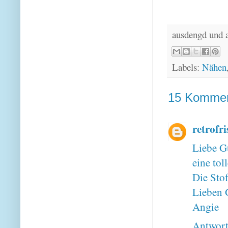
ausdengd und 
Labels:
Nähen
15 Kommen
retrofri
Liebe G
eine tol
Die Stof
Lieben 
Angie
Antwor