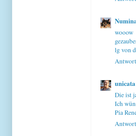
Numina
wooow d
gezauber
lg von 
Antwor
unicata
Die ist j
Ich wün
Pia Ren
Antwor