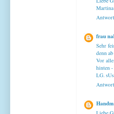
Liebe G
Martina
Antwor
frau na
Sehr fei
denn ab 
Vor alle
hinten -
LG. sUs
Antwor
Handma
Liebe G