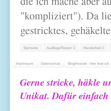
die ich mache aber a
"kompliziert"). Da li
gestricktes, gehäkelte
Startseite
Ausflüge/Reisen ⇓
Handarbeit ⇓
Impressum
Datenschutz
Blogfreunde - hier lese ich
Gerne stricke, häkle u
Unikat. Dafür einfach