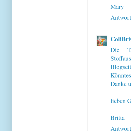
Mary
Antwor
ColiBr
Die T
Stoffa
Blogsei
Könntes
Danke u
lieben 
Britta
Antwor