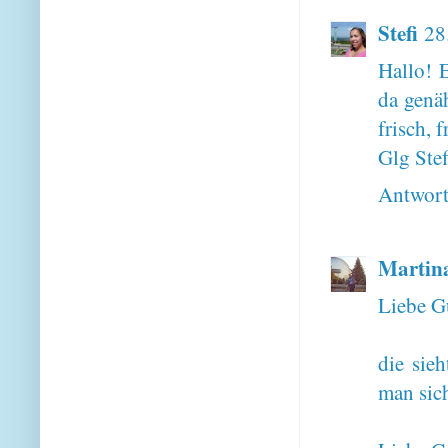
Stefi
28
Hallo! 
da genäh
frisch, 
Glg Stef
Antwor
Martin
Liebe G
die sieh
man sich