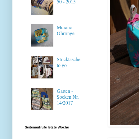
50 - 2015
Murano-
Ohrringe
Stricktasche
to go
Garten -
Socken Nr.
14/2017
Seitenaufrufe letzte Woche