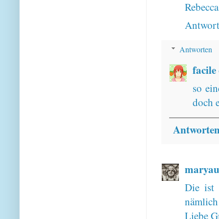
Rebecca
Antwor
Antworten
facile
so ein
doch e
Antworte
maryau
Die ist
nämlich
Liebe G