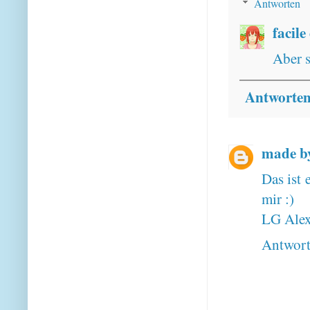
Antworten
facile
Aber s
Antworte
made b
Das ist 
mir :)
LG Ale
Antwor