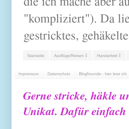
die ich mache aber a
"kompliziert"). Da li
gestricktes, gehäkelte
Startseite
Ausflüge/Reisen ⇓
Handarbeit ⇓
Impressum
Datenschutz
Blogfreunde - hier lese ich
Gerne stricke, häkle u
Unikat. Dafür einfach