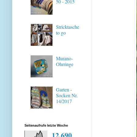
50 - 2015
Stricktasche
to go
Murano-
Ohrringe
Garten -
Socken Nr.
14/2017
Seitenaufrufe letzte Woche
12,690