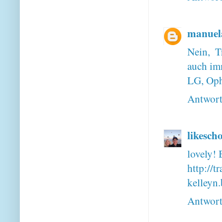
manuel
Nein, Tr
auch imm
LG, Oph
Antwor
likesch
lovely! 
http://t
kelleyn
Antwor