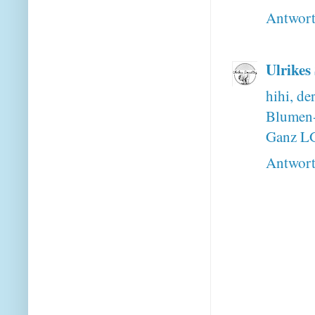
Antwor
Ulrikes
hihi, de
Blumen-
Ganz LG
Antwor