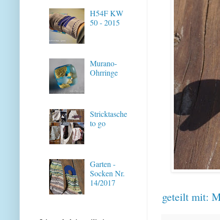
H54F KW
50 - 2015
Murano-
Ohrringe
Stricktasche
to go
Garten -
Socken Nr.
14/2017
geteilt mit:
M