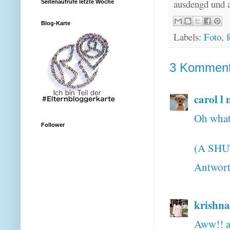
ausdengd und 
Seitenaufrufe letzte Woche
Blog-Karte
Labels:
Foto
,
f
3 Komment
carol l
Oh what
Follower
(A SH
Antwor
krishna
Aww!! a