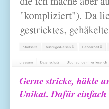
die ich mache aber a
"kompliziert"). Da li
gestricktes, gehäkelte
Startseite
Ausflüge/Reisen ⇓
Handarbeit ⇓
Impressum
Datenschutz
Blogfreunde - hier lese ich
Gerne stricke, häkle u
Unikat. Dafür einfach