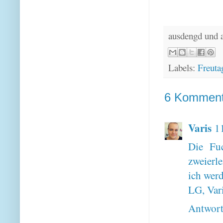
ausdengd und 
Labels:
Freuta
6 Komment
Varis
1
Die Fuc
zweierl
ich wer
LG, Var
Antwor