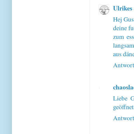
Ulrikes
Hej Gus
deine fu
zum esse
langsam
aus däne
Antwor
chaosl
Liebe G
geöffnet
Antwor