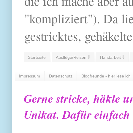
die ich mache aber a
"kompliziert"). Da li
gestricktes, gehäkelte
Startseite
Ausflüge/Reisen ⇓
Handarbeit ⇓
Impressum
Datenschutz
Blogfreunde - hier lese ich
Gerne stricke, häkle u
Unikat. Dafür einfach