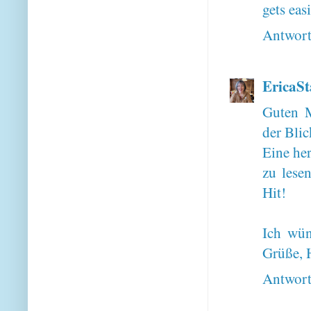
gets easi
Antwor
EricaSt
Guten M
der Blic
Eine he
zu lese
Hit!
Ich wün
Grüße, 
Antwor