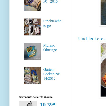
50 - 2015
Stricktasche
to go
Und leckere
Murano-
Ohrringe
Garten -
Socken Nr.
14/2017
Seitenaufrufe letzte Woche
10,395