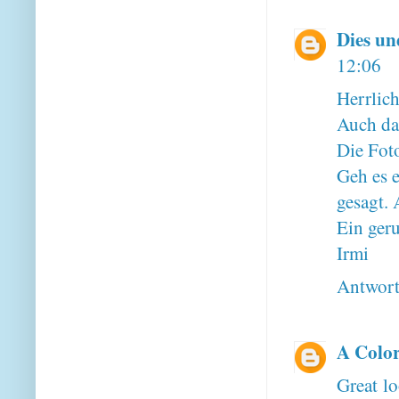
Dies u
12:06
Herrlich
Auch da
Die Fot
Geh es e
gesagt.
Ein ger
Irmi
Antwor
A Color
Great l