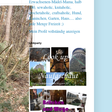
Erwachsenen-Mädel-Mama, halb
100, sewaholic, knitaholic,
crochetaholic, craftsaholic, Hund,
Kaninchen, Garten, Haus..... also
jede Menge Freizeit ;)
Mein Profil vollständig anzeigen
Linkparty