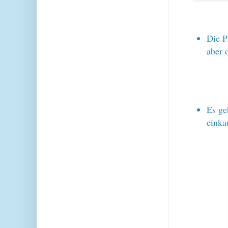
Die P
aber 
Es ge
einka