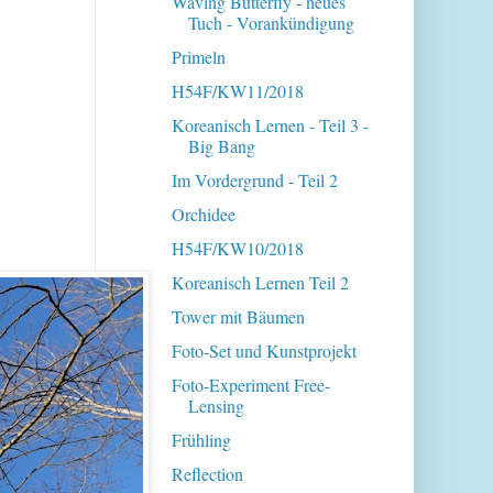
Waving Butterfly - neues
Tuch - Vorankündigung
Primeln
H54F/KW11/2018
Koreanisch Lernen - Teil 3 -
Big Bang
Im Vordergrund - Teil 2
Orchidee
H54F/KW10/2018
Koreanisch Lernen Teil 2
Tower mit Bäumen
Foto-Set und Kunstprojekt
Foto-Experiment Free-
Lensing
Frühling
Reflection