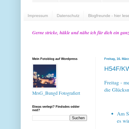
Impressum
Datenschutz
Blogfreunde - hier lese
Gerne stricke, häkle und nähe ich für dich ein gan
Mein Fotoblog auf Wordpress
Freitag, 16. Mär
H54F/KW
Freitag - m
die Glücks
MrsG_Bungd Fotografiert
Etwas verlegt? Findsdes odder
ned?
Am So
es wi