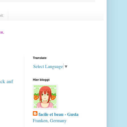
it:
en.
Translate
Select Language
▼
ick auf
Hier bloggt
facile et beau - Gusta
Franken, Germany