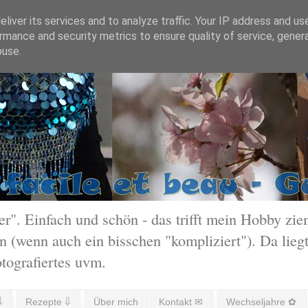
liver its services and to analyze traffic. Your IP address and us
rmance and security metrics to ensure quality of service, gene
buse.
 Einfach und schön - das trifft mein Hobby ziem
 (wenn auch ein bisschen "kompliziert"). Da liegt
otografiertes uvm.
⇓
Rezepte ⇓
Über mich
Kontakt ✉
Wechseljahre ✿