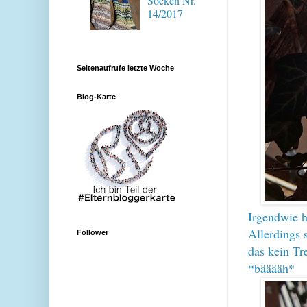
Socken Nr.
14/2017
Seitenaufrufe letzte Woche
Blog-Karte
Irgendwie h
Allerdings s
Follower
das kein Tr
*bääääh*