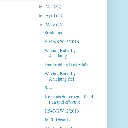
Mai
(32)
►
April
(23)
►
.
März
(25)
▼
Strukturen
H54F/KW13/2018
Waving Butterfly +
Anleitung
Der Frühling lässt grüßen...
Waving Butterfly -
Anleitung frei
Rosen
Koreanisch Lernen - Teil 4 -
Fun und effective
H54F/KW12/2018
Im Reichswald