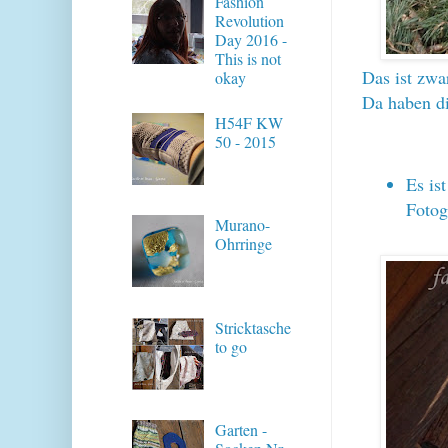
Fashion
Revolution
Day 2016 -
This is not
Das ist zwa
okay
Da haben di
H54F KW
50 - 2015
Es is
Fotog
Murano-
Ohrringe
Stricktasche
to go
Garten -