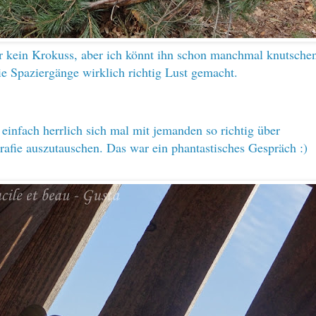
r kein Krokuss, aber ich könnt ihn schon manchmal knutschen
e Spaziergänge wirklich richtig Lust gemacht.
t einfach herrlich sich mal mit jemanden so richtig über
rafie auszutauschen. Das war ein phantastisches Gespräch :)