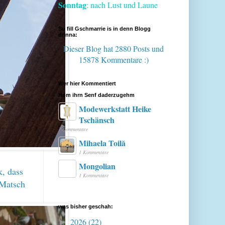
Sonntag
: nach Lust und Laune
Su fill Gschmarrie is in denn Blogg
drinna:
Dieser Blog hat 2880 Posts
und
15878 Kommentare :)
Wer hier Kommentiert
Hom ihrn Senf daderzugehm
Modewerkstatt Heike
Tschänsch
1 Kommentare
Mihaela Toilă
1 Kommentare
Mongolian
k, dass
1 Kommentare
 Matsch
was bisher geschah:
2026
(22)
►