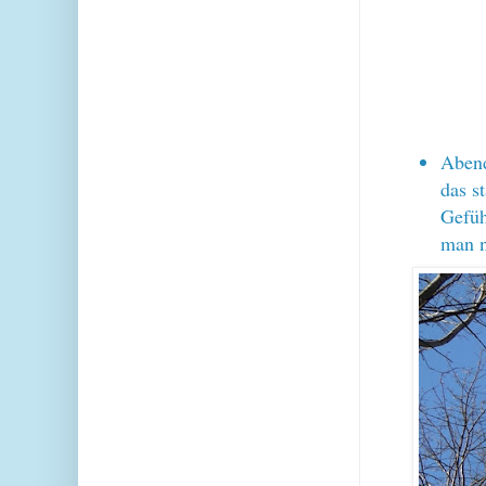
Abend
das s
Gefüh
man n