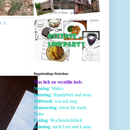
 :)
Regelmäßige Rubriken
Was iich zu verzälln hob:
Montag
: Makro
Dienstag
: Handarbeit and more
Mittwoch
: was ich mag
Donnerstag
: etwas für mich,
Natur
Freitag
: Wochenrückblick
Samstag
: nach Lust und Laune