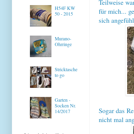
Teilweise war
H54F KW
für mich... g
50 - 2015
sich angefühl
Murano-
Ohrringe
Stricktasche
to go
Garten -
Socken Nr.
Sogar das Re
14/2017
nicht mal ang