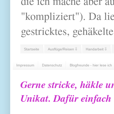
die ich mache aber a
"kompliziert"). Da li
gestricktes, gehäkelte
Startseite
Ausflüge/Reisen ⇓
Handarbeit ⇓
Impressum
Datenschutz
Blogfreunde - hier lese ich
Gerne stricke, häkle u
Unikat. Dafür einfach