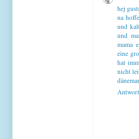
hej gust
na hoff
und kalt
und mat
mama ei
eine gro
hat imm
nicht l
dänemark
Antwor