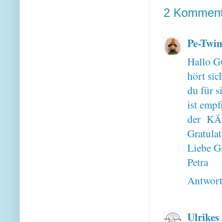
2 Komment
Pe-Twin
Hallo G
hört sic
du für s
ist empf
der KÄ
Gratula
Liebe G
Petra
Antwor
Ulrikes