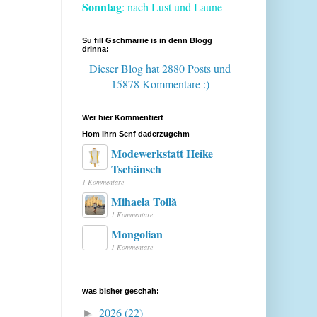
Sonntag
: nach Lust und Laune
Su fill Gschmarrie is in denn Blogg
drinna:
Dieser Blog hat 2880 Posts
und
15878 Kommentare :)
Wer hier Kommentiert
Hom ihrn Senf daderzugehm
Modewerkstatt Heike
Tschänsch
1 Kommentare
Mihaela Toilă
1 Kommentare
Mongolian
1 Kommentare
was bisher geschah:
2026
(22)
►