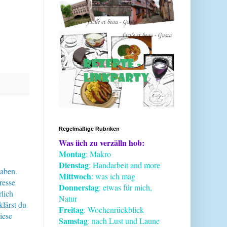
Regelmäßige Rubriken
Was iich zu verzälln hob:
Montag
: Makro
Dienstag
: Handarbeit and more
haben.
Mittwoch
: was ich mag
resse
Donnerstag
: etwas für mich,
lich
Natur
klärst du
Freitag
: Wochenrückblick
iese
Samstag
: nach Lust und Laune