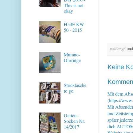
This is not
okay
H54F KW
50 - 2015
ausdengd und
Murano-
Ohrringe
Keine K
Kommenta
Stricktasche
to go
Mit dem Abse
(https://www.
Mit Absende
und Zeitstem
Garten -
später jederz
Socken Nr.
dich AUTOMAT
14/2017
Website einve