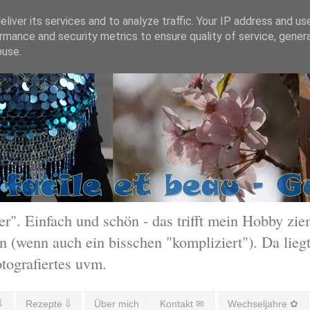
liver its services and to analyze traffic. Your IP address and us
rmance and security metrics to ensure quality of service, gene
buse.
 Einfach und schön - das trifft mein Hobby ziem
 (wenn auch ein bisschen "kompliziert"). Da liegt
otografiertes uvm.
⇓
Rezepte ⇓
Über mich
Kontakt ✉
Wechseljahre ✿