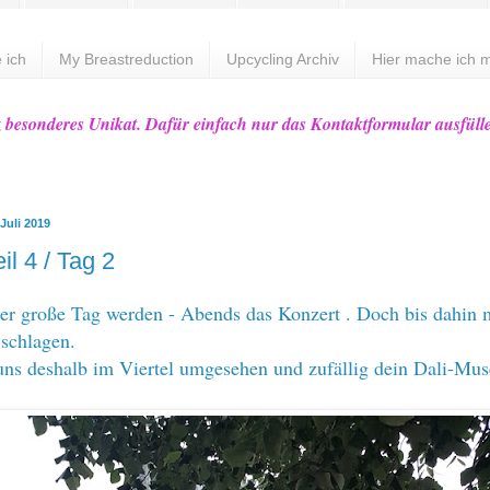
 ich
My Breastreduction
Upcycling Archiv
Hier mache ich m
z besonderes Unikat. Dafür einfach nur das Kontaktformular ausfüll
Juli 2019
eil 4 / Tag 2
der große Tag werden - Abends das Konzert . Doch bis dahin 
 schlagen.
uns deshalb im Viertel umgesehen und zufällig dein Dali-Mu