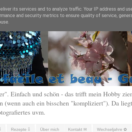
liver its services and to analyze traffic. Your IP address and us
rmance and security metrics to ensure quality of service, gene
buse.
 Einfach und schön - das trifft mein Hobby ziem
 (wenn auch ein bisschen "kompliziert"). Da liegt
otografiertes uvm.
⇓
Rezepte ⇓
Über mich
Kontakt ✉
Wechseljahre ✿