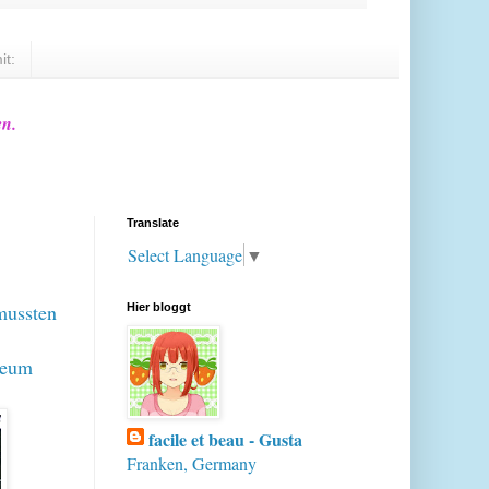
it:
en.
Translate
Select Language
▼
mussten
Hier bloggt
seum
facile et beau - Gusta
Franken, Germany