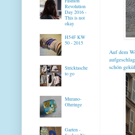
Fashion
Revolution
Day 2016 -
This is not
okay
H54F KW
50 - 2015
Auf dem Weg
aufgeschla
schön geküh
Stricktasche
to go
Murano-
Ohrringe
Garten -