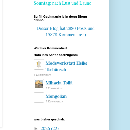
Sonntag
: nach Lust und Laune
Su fill Gschmarrie is in denn Blogg
drinna:
Dieser Blog hat 2880 Posts
und
15878 Kommentare :)
Wer hier Kommentiert
Hom ihrn Senf daderzugehm
Modewerkstatt Heike
Tschänsch
1 Kommentare
Mihaela Toilă
1 Kommentare
Mongolian
1 Kommentare
was bisher geschah:
2026
(22)
►