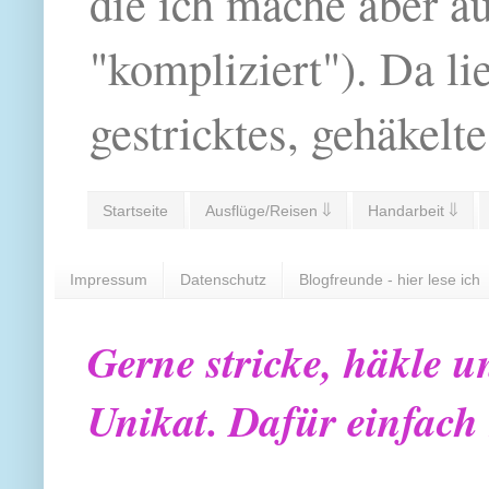
die ich mache aber a
"kompliziert"). Da li
gestricktes, gehäkelte
Startseite
Ausflüge/Reisen ⇓
Handarbeit ⇓
Impressum
Datenschutz
Blogfreunde - hier lese ich
Gerne stricke, häkle u
Unikat. Dafür einfach