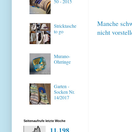
50 - 2015
Manche schwi
Stricktasche
nicht vorstell
to go
Murano-
Ohrringe
Garten -
Socken Nr.
14/2017
Seitenaufrufe letzte Woche
11,198