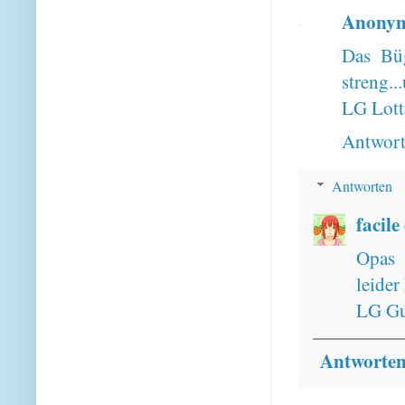
Anony
Das Büg
streng.
LG Lott
Antwor
Antworten
facile
Opas s
leider
LG Gu
Antworte