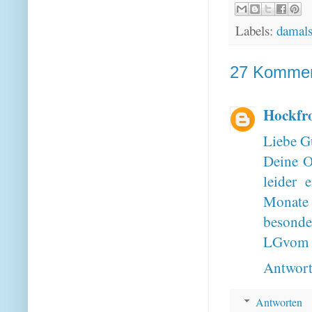
Labels:
damal
27 Kommen
Hockfr
Liebe G
Deine Om
leider 
Monate 
besonder
LGvom 
Antwor
Antworten