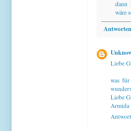
dann 
wäre s
Antworte
Unkno
Liebe G
was für
wunderv
Liebe G
Armida
Antwor