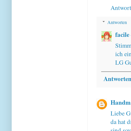
Antwor
Antworten
facile
Stimm
ich ei
LG Gu
Antworte
Handma
Liebe G
da hat 
sind so