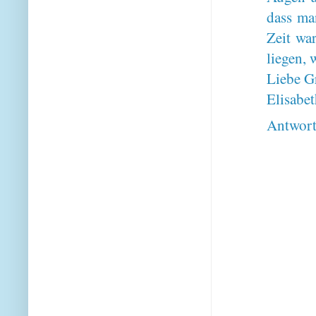
dass ma
Zeit war
liegen, 
Liebe G
Elisabe
Antwor