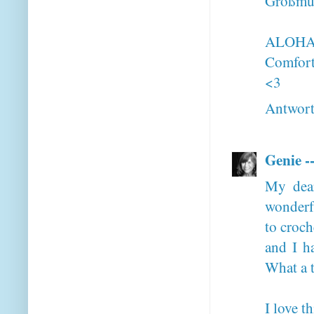
Großmüt
ALOHA 
Comfort
<3
Antwor
Genie -
My dear
wonderfu
to croch
and I h
What a t
I love t