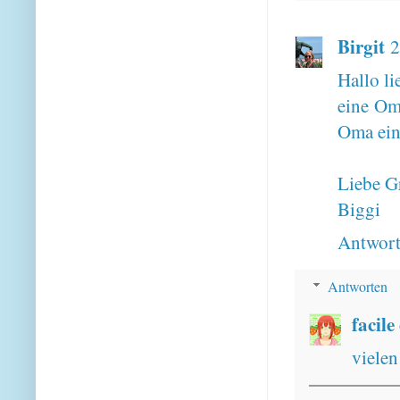
Birgit
2
Hallo li
eine Oma
Oma ein 
Liebe G
Biggi
Antwor
Antworten
facile
vielen