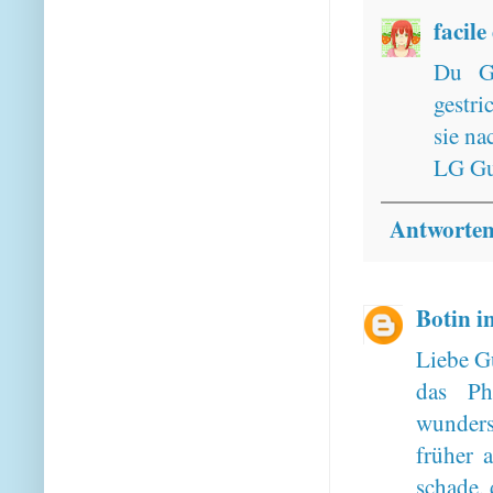
facile
Du G
gestri
sie na
LG Gu
Antworte
Botin i
Liebe G
das Ph
wunders
früher 
schade, 