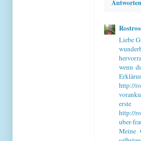
Antworte
Rostros
Liebe G
wunderb
hervorr
wenn du
Erk
http://r
vorankun
erste
http://r
uber-fra
Meine G
selbst