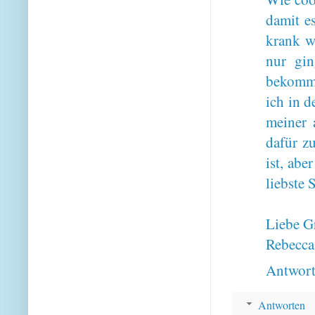
damit e
krank wa
nur gin
bekommen
ich in d
meiner 
dafür z
ist, abe
liebste 
Liebe G
Rebecca
Antwor
Antworten