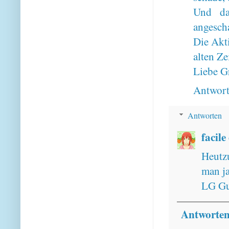
Und da
angescha
Die Akti
alten Ze
Liebe G
Antwor
Antworten
facile
Heutzu
man ja
LG Gu
Antworte