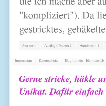
die ich mache aber a
"kompliziert"). Da li
gestricktes, gehäkelte
Startseite
Ausflüge/Reisen ⇓
Handarbeit ⇓
Impressum
Datenschutz
Blogfreunde - hier lese ich
Gerne stricke, häkle u
Unikat. Dafür einfach