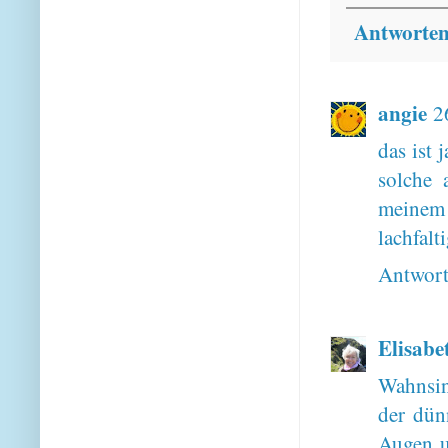
Antworte
angie
2
das ist 
solche 
meinem
lachfalt
Antwor
Elisabe
Wahnsin
der dün
Augen u