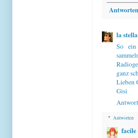
Antworte
la stell
So ein
sammeln
Radioger
ganz sc
Lieben 
Gisi
Antwor
Antworten
facile