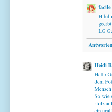
facile
Hihihi
geerbt
LG Gu
Antworte
Heidi R
Hallo G
dem Fot
Mensch 
So wie s
stolz au
ein ural