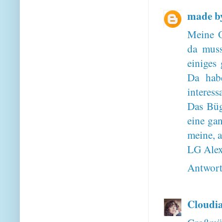
made b
Meine O
da muss
einiges
Da hab
interess
Das Büg
eine gan
meine, a
LG Ale
Antwor
Cloudi