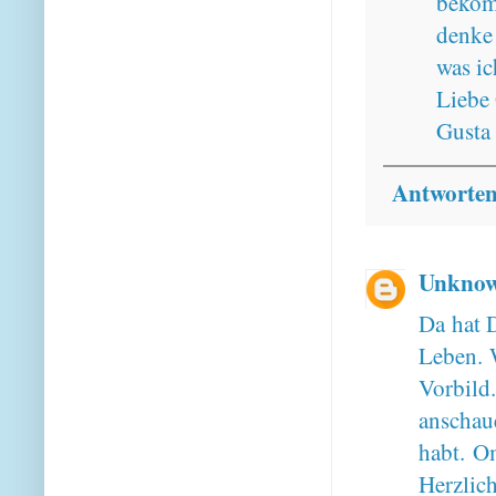
bekom
denke 
was ic
Liebe
Gusta
Antworte
Unkno
Da hat 
Leben. W
Vorbild
anschau
habt. Om
Herzlic