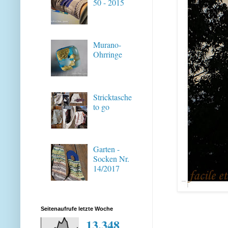
50 - 2015
Murano-
Ohrringe
Stricktasche
to go
Garten -
Socken Nr.
14/2017
Seitenaufrufe letzte Woche
13,348