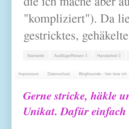
die ich mache aber a
"kompliziert"). Da li
gestricktes, gehäkelte
Startseite
Ausflüge/Reisen ⇓
Handarbeit ⇓
Impressum
Datenschutz
Blogfreunde - hier lese ich
Gerne stricke, häkle u
Unikat. Dafür einfach