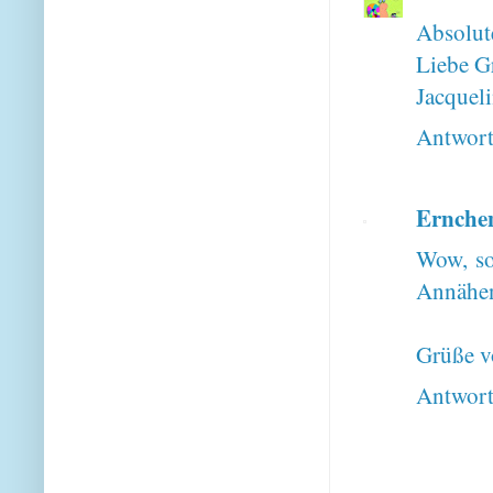
Absolut
Liebe G
Jacquel
Antwor
Ernche
Wow, so
Annähen
Grüße 
Antwor