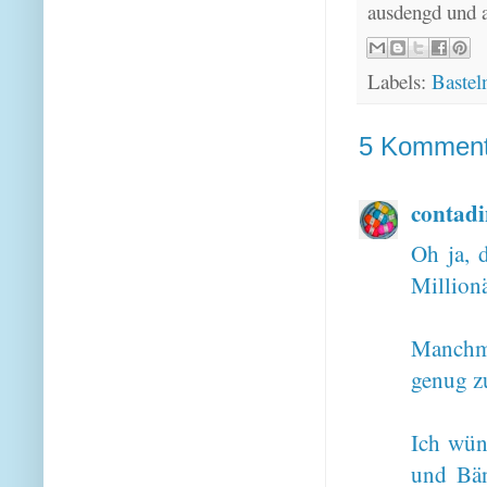
ausdengd und 
Labels:
Bastel
5 Komment
contad
Oh ja, 
Millionär
Manchma
genug z
Ich wün
und Bän