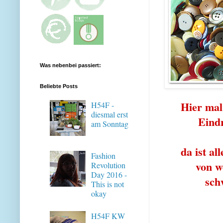
Was nebenbei passiert:
Beliebte Posts
Hier mal
H54F -
diesmal erst
Eind
am Sonntag
da ist all
Fashion
von w
Revolution
Day 2016 -
sch
This is not
okay
H54F KW