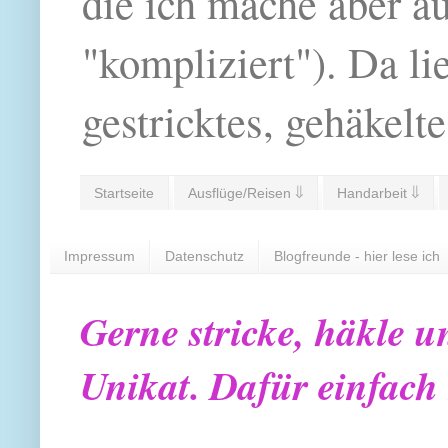
die ich mache aber a
"kompliziert"). Da li
gestricktes, gehäkelte
Startseite
Ausflüge/Reisen ⇓
Handarbeit ⇓
Impressum
Datenschutz
Blogfreunde - hier lese ich
Gerne stricke, häkle u
Unikat. Dafür einfach