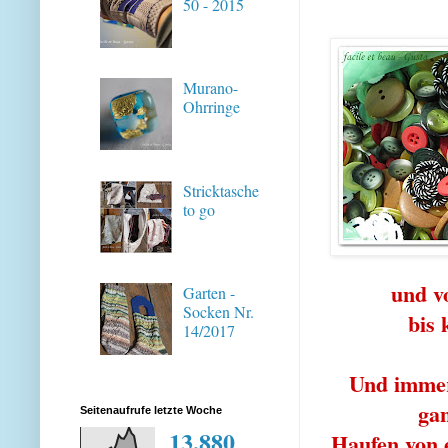
50 - 2015
Murano-
Ohrringe
Stricktasche
to go
und v
Garten -
Socken Nr.
bis 
14/2017
Und immer
ga
Seitenaufrufe letzte Woche
13,880
Haufen von e