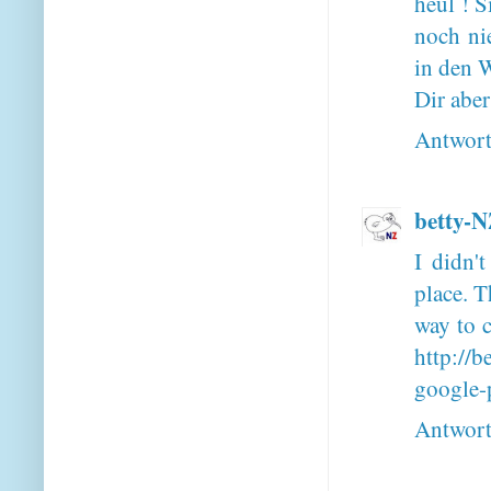
heul ! 
noch nie
in den 
Dir abe
Antwor
betty-
I didn'
place. T
way to 
http://
google-
Antwor