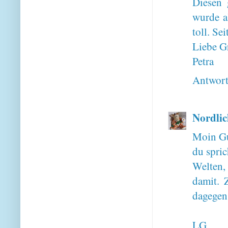
Diesen 
wurde a
toll. Se
Liebe G
Petra
Antwor
Nordlic
Moin Gu
du spric
Welten,
damit. 
dagegen 
LG