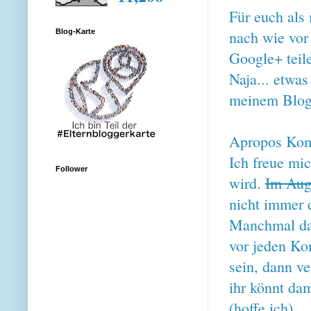
Für euch als 
nach wie vor
Blog-Karte
Google+ teil
Naja... etwas
meinem Blogn
Apropos Kom
Ich freue mic
Follower
wird.
Im Aug
nicht immer 
Manchmal dau
vor jeden Ko
sein, dann ve
ihr könnt dam
(hoffe ich).