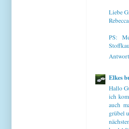
Liebe G
Rebecca
PS: Me
Stoffka
Antwor
Elkes b
Hallo G
ich kom
auch m
grübel 
nächste