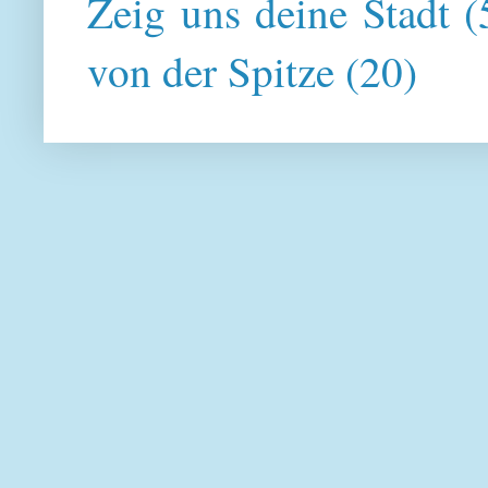
Zeig uns deine Stadt
(
von der Spitze
(20)