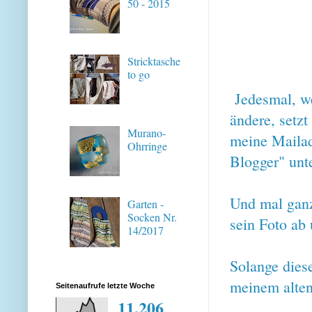
50 - 2015
Stricktasche
to go
Jedesmal, we
ändere, setzt
Murano-
meine Mailad
Ohrringe
Blogger" unt
Und mal ganz 
Garten -
Socken Nr.
sein Foto ab
14/2017
Solange dies
meinem alten
Seitenaufrufe letzte Woche
11,206