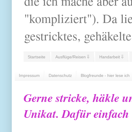
die ich mache aber a
"kompliziert"). Da li
gestricktes, gehäkelte
Startseite
Ausflüge/Reisen ⇓
Handarbeit ⇓
Impressum
Datenschutz
Blogfreunde - hier lese ich
Gerne stricke, häkle u
Unikat. Dafür einfach