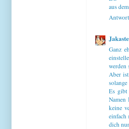
aus dem
Antwor
Jakaste
Ganz eh
einste
werden 
Aber is
solange 
Es gibt
Namen k
keine v
einfach 
dich nu