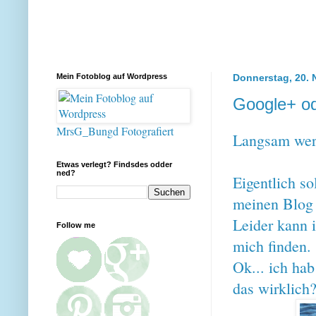
Mein Fotoblog auf Wordpress
Donnerstag, 20.
Google+ od
MrsG_Bungd Fotografiert
Langsam werd 
Etwas verlegt? Findsdes odder
ned?
Eigentlich so
meinen Blog
Leider kan
Follow me
mich finden.
Ok... ich ha
das wirklich