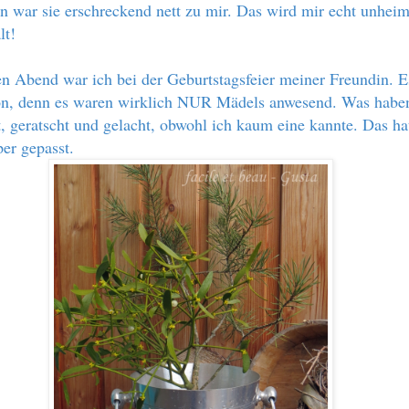
n war sie erschreckend nett zu mir. Das wird mir echt unheim
lt!
n Abend war ich bei der Geburtstagsfeier meiner Freundin. E
n, denn es waren wirklich NUR Mädels anwesend. Was habe
 geratscht und gelacht, obwohl ich kaum eine kannte. Das ha
per gepasst.