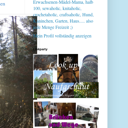
Erwachsenen-Mädel-Mama, halb
ten
100, sewaholic, knitaholic,
crochetaholic, craftsaholic, Hund,
Kaninchen, Garten, Haus..... also
jede Menge Freizeit ;)
Mein Profil vollständig anzeigen
Linkparty