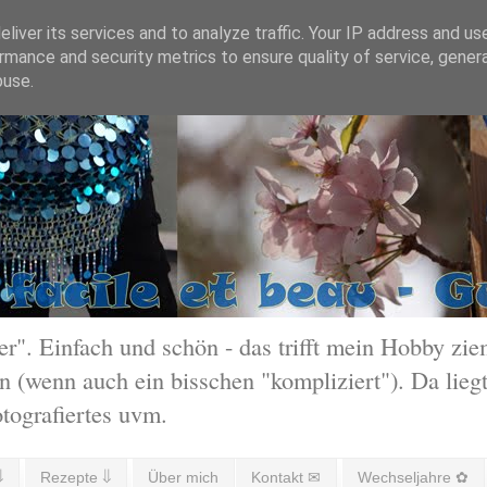
liver its services and to analyze traffic. Your IP address and us
rmance and security metrics to ensure quality of service, gene
buse.
 Einfach und schön - das trifft mein Hobby ziem
 (wenn auch ein bisschen "kompliziert"). Da liegt
otografiertes uvm.
⇓
Rezepte ⇓
Über mich
Kontakt ✉
Wechseljahre ✿