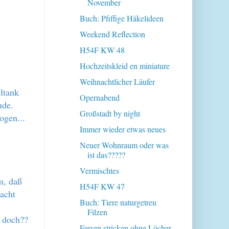
November
Buch: Pfiffige Häkelideen
Weekend Reflection
H54F KW 48
Hochzeitskleid en miniature
Weihnachtlicher Läufer
Öltank
Opernabend
ude.
Großstadt by night
zogen...
Immer wieder etwas neues
Neuer Wohnraum oder was
ist das?????
Vermischtes
m, daß
H54F KW 47
acht
Buch: Tiere naturgetreu
.
Filzen
r doch??
Fersen stricken ohne Löcher