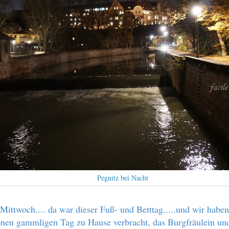
Pegnitz bei Nacht
Mittwoch.... da war dieser Fuß- und Betttag.....und wir haben
en gammligen Tag zu Hause verbracht, das Burgfräulein und