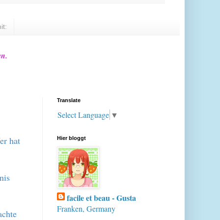
it:
en.
Translate
Select Language
▼
er hat
Hier bloggt
nis
facile et beau - Gusta
Franken, Germany
achte