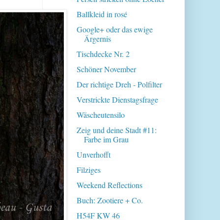
Ballkleid in rosé
Google+ oder das ewige
Ärgernis
Tischdecke Nr. 2
Schöner November
Der richtige Dreh - Polfilter
Verstrickte Dienstagsfrage
Wäscheutensilo
Zeig und deine Stadt #11:
Farbe im Grau
Unverhofft
Filziges
Weekend Reflections
Buch: Zootiere + Co.
H54F KW 46