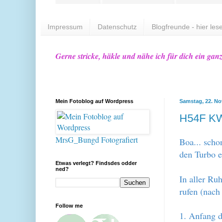
Impressum
Datenschutz
Blogfreunde - hier lese
Gerne stricke, häkle und nähe ich für dich ein gan
Mein Fotoblog auf Wordpress
Samstag, 22. N
H54F K
MrsG_Bungd Fotografiert
Boa... scho
den Turbo e
Etwas verlegt? Findsdes odder
ned?
In aller Ru
rufen (nach 
Follow me
1. Anfang d