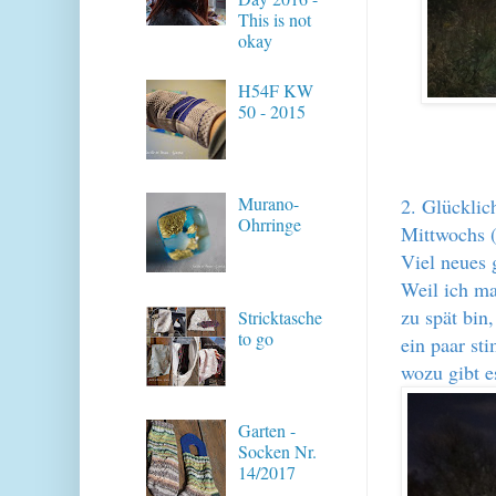
This is not
okay
H54F KW
50 - 2015
Murano-
2. Glücklic
Ohrringe
Mittwochs (
Viel neues 
Weil ich ma
zu spät bin
Stricktasche
to go
ein paar st
wozu gibt e
Garten -
Socken Nr.
14/2017