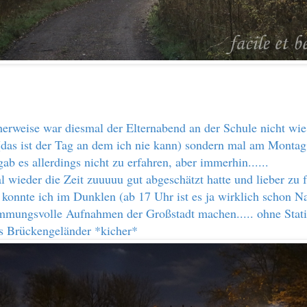
herweise war diesmal der Elternabend an der Schule nicht wi
das ist der Tag an dem ich nie kann) sondern mal am Montag
gab es allerdings nicht zu erfahren, aber immerhin......
l wieder die Zeit zuuuuu gut abgeschätzt hatte und lieber zu f
, konnte ich im Dunklen (ab 17 Uhr ist es ja wirklich schon N
immungsvolle Aufnahmen der Großstadt machen..... ohne Stati
s Brückengeländer *kicher*