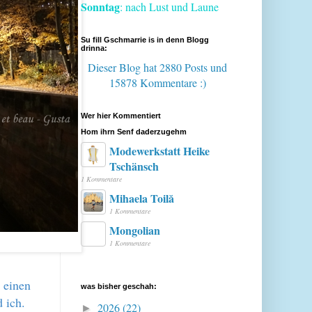
Sonntag
: nach Lust und Laune
Su fill Gschmarrie is in denn Blogg
drinna:
Dieser Blog hat 2880 Posts
und
15878 Kommentare :)
Wer hier Kommentiert
Hom ihrn Senf daderzugehm
Modewerkstatt Heike
Tschänsch
1 Kommentare
Mihaela Toilă
1 Kommentare
Mongolian
1 Kommentare
 einen
was bisher geschah:
 ich.
2026
(22)
►