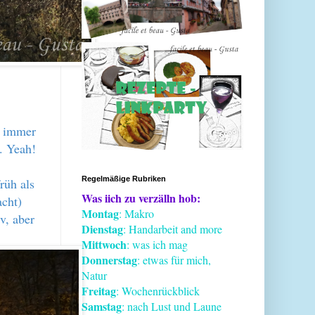
e immer
. Yeah!
Regelmäßige Rubriken
rüh als
Was iich zu verzälln hob:
acht)
Montag
: Makro
v, aber
Dienstag
: Handarbeit and more
Mittwoch
: was ich mag
Donnerstag
: etwas für mich,
Natur
Freitag
: Wochenrückblick
Samstag
: nach Lust und Laune