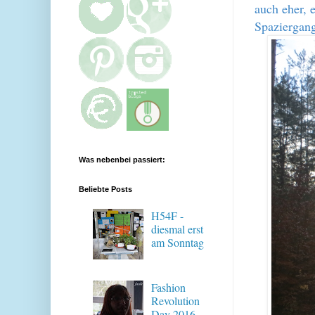
auch eher, 
Spaziergan
Was nebenbei passiert:
Beliebte Posts
H54F -
diesmal erst
am Sonntag
Fashion
Revolution
Day 2016 -