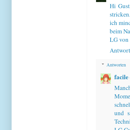
Hi Gust
stricke
ich mind
beim Na
LG von 
Antwor
Antworten
facile
Manch
Momen
schnel
und s
Techni
LG Gu