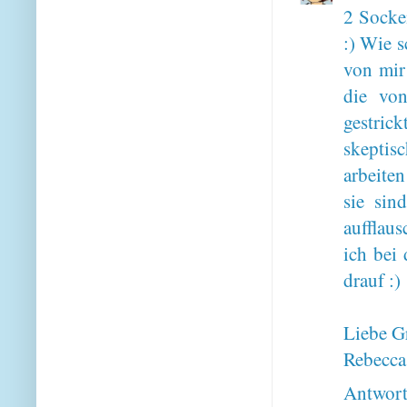
2 Socke
:) Wie s
von mir 
die vo
gestric
skeptis
arbeiten
sie sin
aufflaus
ich bei
drauf :)
Liebe G
Rebecca
Antwor