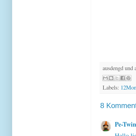
ausdengd und 
Labels:
12Mona
8 Komment
Pe-Twin
Hallo li