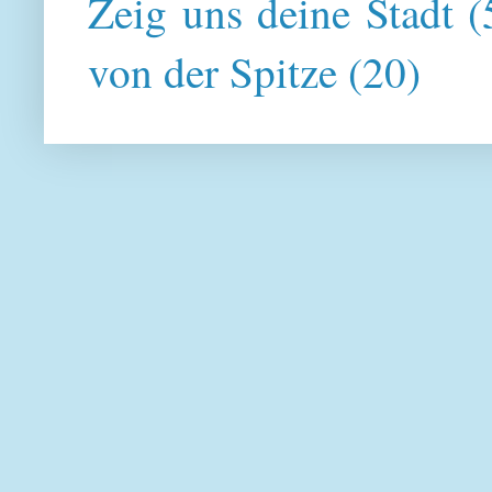
Zeig uns deine Stadt
(
von der Spitze
(20)