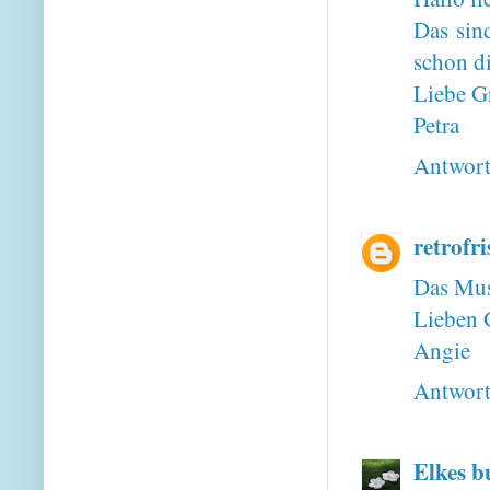
Das sin
schon d
Liebe G
Petra
Antwor
retrofri
Das Must
Lieben 
Angie
Antwor
Elkes b