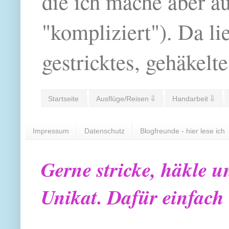
die ich mache aber a
"kompliziert"). Da li
gestricktes, gehäkelte
Startseite
Ausflüge/Reisen ⇓
Handarbeit ⇓
Impressum
Datenschutz
Blogfreunde - hier lese ich
Gerne stricke, häkle u
Unikat. Dafür einfach