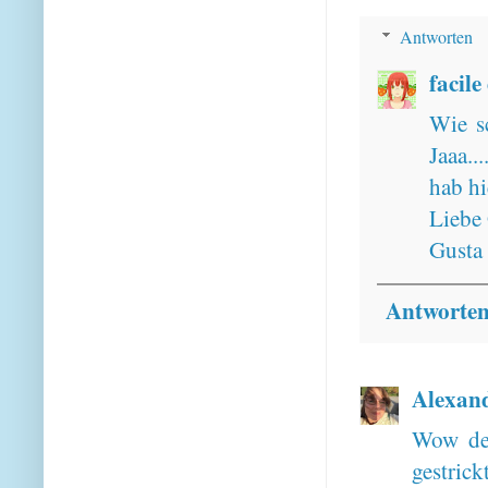
Antworten
facile
Wie s
Jaaa..
hab hi
Liebe
Gusta
Antworte
Alexan
Wow dei
gestrick