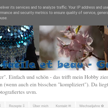
liver its services and to analyze traffic. Your IP address and us
rmance and security metrics to ensure quality of service, gene
buse.
 Einfach und schön - das trifft mein Hobby ziem
 (wenn auch ein bisschen "kompliziert"). Da liegt
otografiertes uvm.
⇓
Rezepte ⇓
Über mich
Kontakt ✉
Wechseljahre ✿