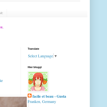
it:
en.
Translate
Select Language
▼
Hier bloggt
ie
facile et beau - Gusta
Franken, Germany