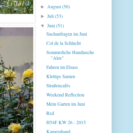
August
(50)
►
Juli
(53)
►
Juni
(51)
▼
Suchanfragen im Juni
Col de la Schlucht
Sommerliche Handtasche
"Alex"
Fahren im Elsass
Klettige Samen
Straßencafés
Weekend Reflection
Mein Garten im Juni
Red
H54F KW 26 - 2015
Kameraband