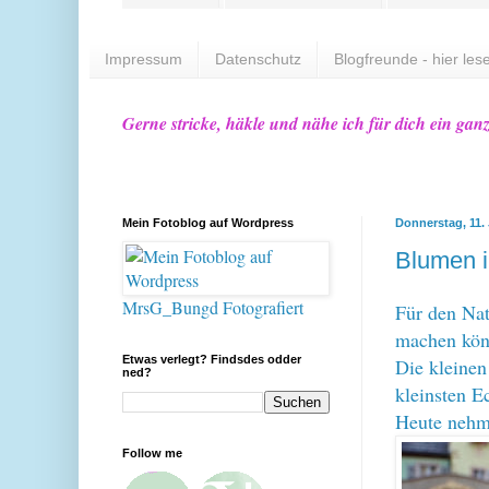
Impressum
Datenschutz
Blogfreunde - hier lese
Gerne stricke, häkle und nähe ich für dich ein gan
Mein Fotoblog auf Wordpress
Donnerstag, 11.
Blumen i
MrsG_Bungd Fotografiert
Für den Nat
machen kö
Etwas verlegt? Findsdes odder
Die kleinen
ned?
kleinsten E
Heute nehm
Follow me