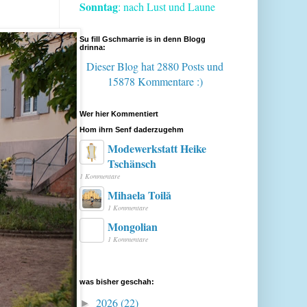
Sonntag
: nach Lust und Laune
Su fill Gschmarrie is in denn Blogg
drinna:
Dieser Blog hat 2880 Posts
und
15878 Kommentare :)
Wer hier Kommentiert
Hom ihrn Senf daderzugehm
Modewerkstatt Heike
Tschänsch
1 Kommentare
Mihaela Toilă
1 Kommentare
Mongolian
1 Kommentare
was bisher geschah:
2026
(22)
►