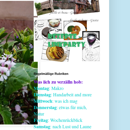
Regelmäßige Rubriken
Was iich zu verzälln hob:
Montag
: Makro
Dienstag
: Handarbeit and more
Mittwoch
: was ich mag
Donnerstag
: etwas für mich,
Natur
Freitag
: Wochenrückblick
Samstag
: nach Lust und Laune