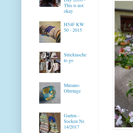
This is not
okay
H54F KW
50 - 2015
Stricktasche
to go
Murano-
Ohrringe
Garten -
Socken Nr.
14/2017