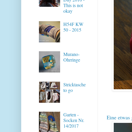
This is not
okay
H54F KW
50 - 2015
Murano-
Ohrringe
Stricktasche
to go
Garten -
Eine etwas
Socken Nr.
14/2017