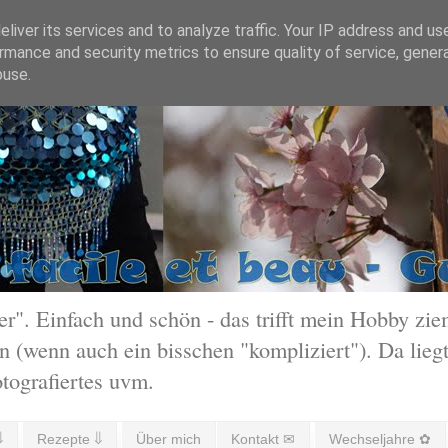
liver its services and to analyze traffic. Your IP address and us
rmance and security metrics to ensure quality of service, gene
buse.
 Einfach und schön - das trifft mein Hobby ziem
 (wenn auch ein bisschen "kompliziert"). Da liegt
otografiertes uvm.
⇓
Rezepte ⇓
Über mich
Kontakt ✉
Wechseljahre ✿