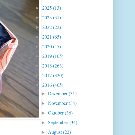
2025
(13)
►
2023
(31)
►
2022
(22)
►
2021
(65)
►
2020
(45)
►
2019
(165)
►
2018
(263)
►
2017
(320)
►
2016
(465)
▼
Dezember
(31)
►
November
(34)
►
Oktober
(36)
►
September
(34)
►
August
(22)
►