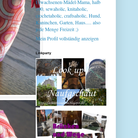
Erwachsenen-Mädel-Mama, halb
100, sewaholic, knitaholic,
crochetaholic, craftsaholic, Hund,
Kaninchen, Garten, Haus..... also
jede Menge Freizeit ;)
Mein Profil vollständig anzeigen
Linkparty