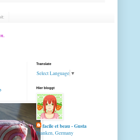
it:
en.
Translate
Select Language
▼
p
Hier bloggt
facile et beau - Gusta
Franken, Germany