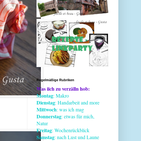
Regelmäßige Rubriken
Was iich zu verzälln hob:
Montag
: Makro
Dienstag
: Handarbeit and more
Mittwoch
: was ich mag
Donnerstag
: etwas für mich,
Natur
Freitag
: Wochenrückblick
Samstag
: nach Lust und Laune