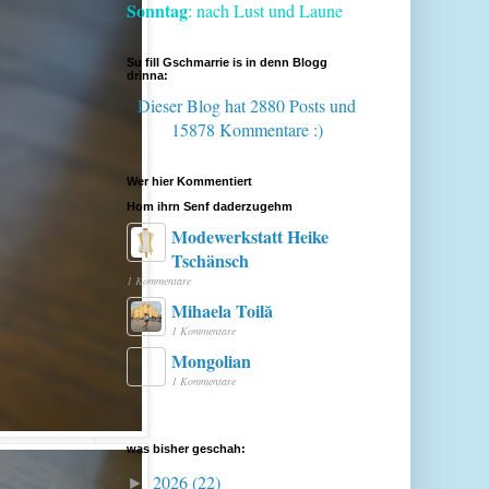
Sonntag
: nach Lust und Laune
Su fill Gschmarrie is in denn Blogg
drinna:
Dieser Blog hat 2880 Posts
und
15878 Kommentare :)
Wer hier Kommentiert
Hom ihrn Senf daderzugehm
Modewerkstatt Heike
Tschänsch
1 Kommentare
Mihaela Toilă
1 Kommentare
Mongolian
1 Kommentare
was bisher geschah:
2026
(22)
►