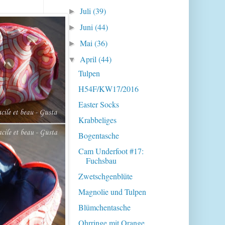
Juli
(39)
►
Juni
(44)
►
Mai
(36)
►
April
(44)
▼
Tulpen
H54F/KW17/2016
Easter Socks
Krabbeliges
Bogentasche
Cam Underfoot #17:
Fuchsbau
Zwetschgenblüte
Magnolie und Tulpen
Blümchentasche
Ohrringe mit Orange