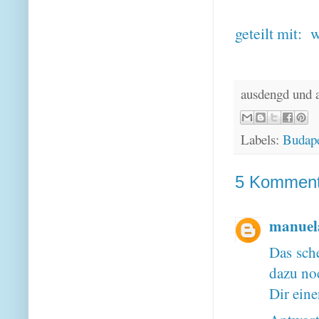
geteilt mit:
w
ausdengd und 
Labels:
Budape
5 Komment
manuel
Das sche
dazu noc
Dir ein