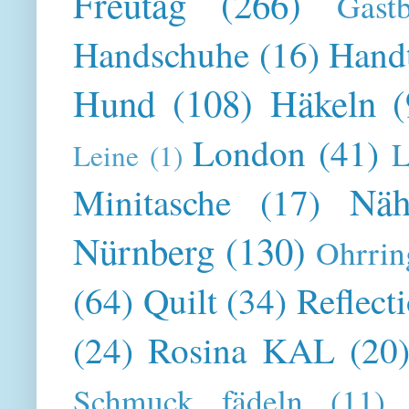
Freutag
(266)
Gast
Handschuhe
(16)
Hand
Hund
(108)
Häkeln
(
London
(41)
L
Leine
(1)
Näh
Minitasche
(17)
Nürnberg
(130)
Ohrrin
(64)
Quilt
(34)
Reflect
(24)
Rosina KAL
(20
Schmuck fädeln
(11)