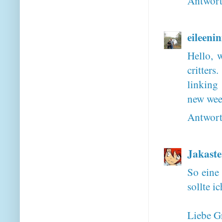
Antwor
eileeni
Hello, w
critter
linking
new wee
Antwor
Jakaste
So eine
sollte i
Liebe G