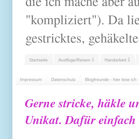
die ich mache aber a
"kompliziert"). Da li
gestricktes, gehäkelte
Startseite
Ausflüge/Reisen ⇓
Handarbeit ⇓
Impressum
Datenschutz
Blogfreunde - hier lese ich
Gerne stricke, häkle u
Unikat. Dafür einfach