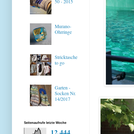
50 - 2015
Murano-
Ohrringe
Stricktasche
to go
Garten -
Socken Nr.
14/2017
Seitenaufrufe letzte Woche
12,444