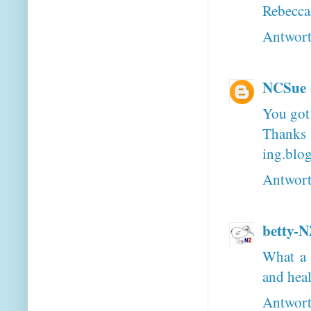
Rebecca
Antwor
NCSue
You got
Thank
ing.blo
Antwor
betty-
What a 
and hea
Antwor