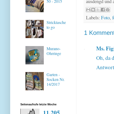
ausdengd und 
50 - 2015
Labels:
Foto
,
f
Stricktasche
to go
1 Komment
Ms. Fig
Murano-
Ohrringe
Oh, da d
Antwor
Garten -
Socken Nr.
14/2017
Seitenaufrufe letzte Woche
11,205