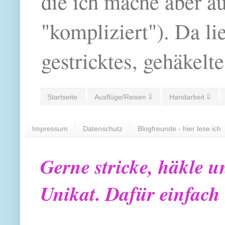
die ich mache aber a
"kompliziert"). Da li
gestricktes, gehäkelte
Startseite
Ausflüge/Reisen ⇓
Handarbeit ⇓
Impressum
Datenschutz
Blogfreunde - hier lese ich
Gerne stricke, häkle u
Unikat. Dafür einfach