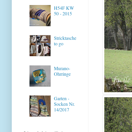
H54F KW
50 - 2015
Stricktasche
to go
Murano-
Ohrringe
Garten -
Socken Nr.
14/2017