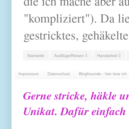
die ich mache aber a
"kompliziert"). Da li
gestricktes, gehäkelte
Startseite
Ausflüge/Reisen ⇓
Handarbeit ⇓
Impressum
Datenschutz
Blogfreunde - hier lese ich
Gerne stricke, häkle u
Unikat. Dafür einfach