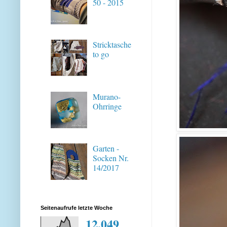
50 - 2015
Stricktasche
to go
Murano-
Ohrringe
Garten -
Socken Nr.
14/2017
Seitenaufrufe letzte Woche
12,049