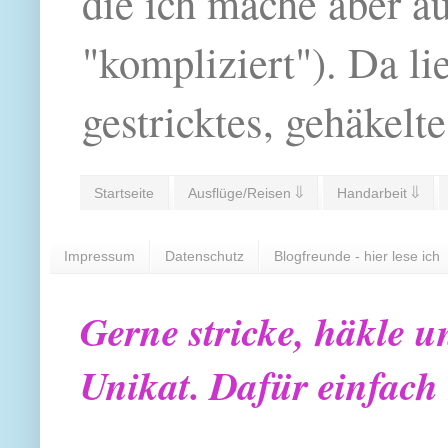
die ich mache aber a
"kompliziert"). Da li
gestricktes, gehäkelte
Startseite
Ausflüge/Reisen ⇓
Handarbeit ⇓
Impressum
Datenschutz
Blogfreunde - hier lese ich
Gerne stricke, häkle u
Unikat. Dafür einfach