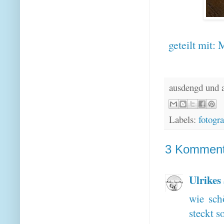
geteilt mit:
M
ausdengd und 
Labels:
fotogra
3 Komment
Ulrikes
wie sch
steckt s