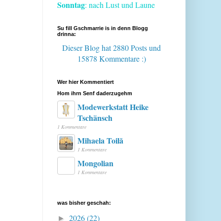
Sonntag
: nach Lust und Laune
Su fill Gschmarrie is in denn Blogg
drinna:
Dieser Blog hat 2880 Posts
und
15878 Kommentare :)
Wer hier Kommentiert
Hom ihrn Senf daderzugehm
Modewerkstatt Heike
Tschänsch
1 Kommentare
Mihaela Toilă
1 Kommentare
Mongolian
1 Kommentare
was bisher geschah:
2026
(22)
►