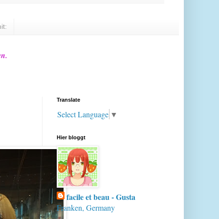
it:
en.
Translate
Select Language
▼
Hier bloggt
facile et beau - Gusta
Franken, Germany