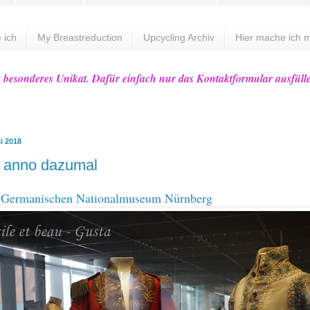
 ich
My Breastreduction
Upcycling Archiv
Hier mache ich m
z besonderes Unikat. Dafür einfach nur das Kontaktformular ausfüll
li 2018
g anno dazumal
 Germanischen Nationalmuseum Nürnberg