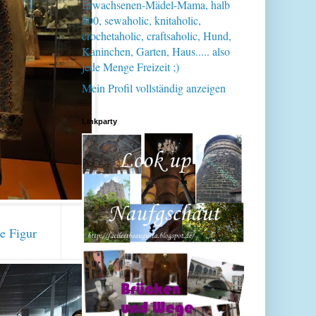
Erwachsenen-Mädel-Mama, halb
100, sewaholic, knitaholic,
crochetaholic, craftsaholic, Hund,
Kaninchen, Garten, Haus..... also
jede Menge Freizeit ;)
Mein Profil vollständig anzeigen
Linkparty
ie Figur