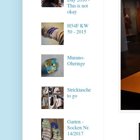
This is not
okay
H54F KW
50 - 2015
Murano-
Ohrringe
Stricktasche
to go
Garten -
Socken Nr.
14/2017