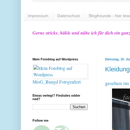
Impressum
Datenschutz
Blogfreunde - hier lese
Gerne stricke, häkle und nähe ich für dich ein gan
Mein Fotoblog auf Wordpress
Dienstag, 10. Ju
Kleidun
MrsG_Bungd Fotografiert
gesehen im
Etwas verlegt? Findsdes odder
ned?
Follow me