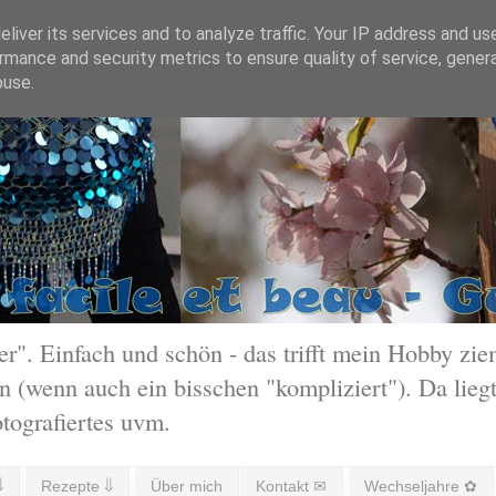
liver its services and to analyze traffic. Your IP address and us
rmance and security metrics to ensure quality of service, gene
buse.
 Einfach und schön - das trifft mein Hobby ziem
 (wenn auch ein bisschen "kompliziert"). Da liegt
otografiertes uvm.
⇓
Rezepte ⇓
Über mich
Kontakt ✉
Wechseljahre ✿