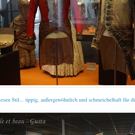
iesen Stil... üppig, außergewöhnlich und schmeichelhaft für d