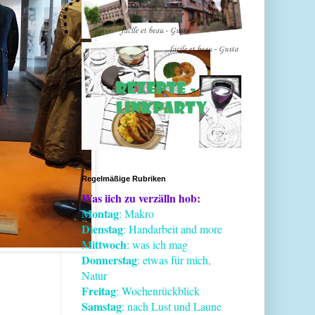
Regelmäßige Rubriken
Was iich zu verzälln hob:
Montag
: Makro
Dienstag
: Handarbeit and more
Mittwoch
: was ich mag
Donnerstag
: etwas für mich,
Natur
Freitag
: Wochenrückblick
Samstag
: nach Lust und Laune