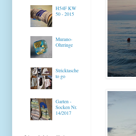
H54F KW
50 - 2015
Murano-
Ohrringe
Stricktasche
to go
Garten -
Socken Nr.
14/2017