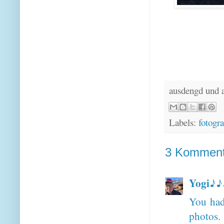
ausdengd und 
Labels:
fotogra
3 Komment
Yogi♪♪
You had 
photos.