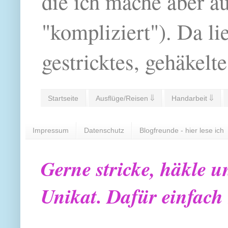
die ich mache aber a
"kompliziert"). Da li
gestricktes, gehäkelte
Startseite
Ausflüge/Reisen ⇓
Handarbeit ⇓
Impressum
Datenschutz
Blogfreunde - hier lese ich
Gerne stricke, häkle u
Unikat. Dafür einfach