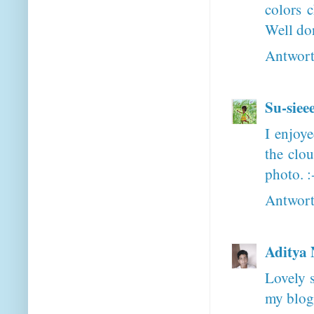
colors 
Well do
Antwor
Su-siee
I enjoye
the clou
photo. :
Antwor
Aditya
Lovely s
my blog