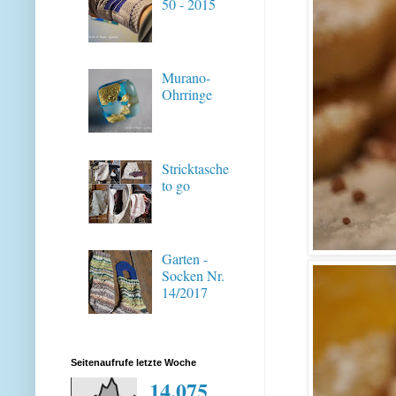
50 - 2015
Murano-
Ohrringe
Stricktasche
to go
Garten -
Socken Nr.
14/2017
Seitenaufrufe letzte Woche
14,075