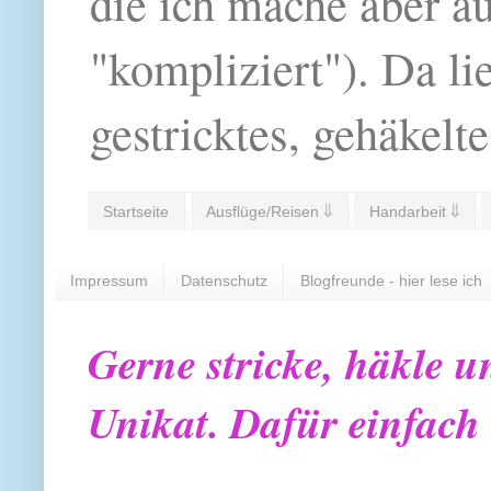
die ich mache aber a
"kompliziert"). Da li
gestricktes, gehäkelte
Startseite
Ausflüge/Reisen ⇓
Handarbeit ⇓
Impressum
Datenschutz
Blogfreunde - hier lese ich
Gerne stricke, häkle u
Unikat. Dafür einfach