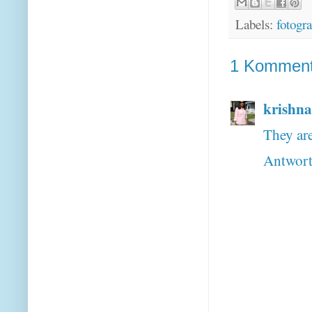
Labels:
fotogra
1 Komment
krishna
They are
Antwor