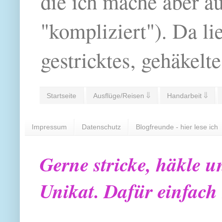
die ich mache aber a
"kompliziert"). Da li
gestricktes, gehäkelte
Startseite
Ausflüge/Reisen ⇓
Handarbeit ⇓
Impressum
Datenschutz
Blogfreunde - hier lese ich
Gerne stricke, häkle u
Unikat. Dafür einfach