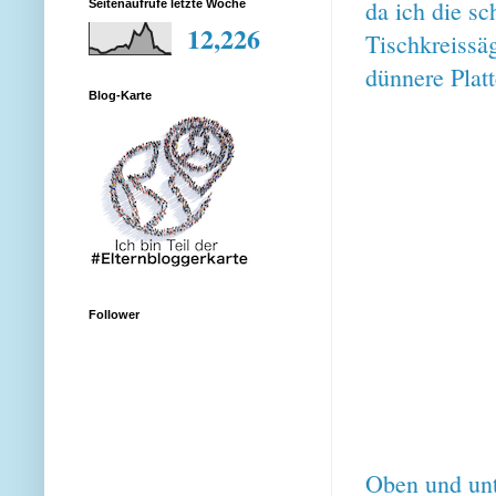
da ich die sc
Seitenaufrufe letzte Woche
12,226
Tischkreissäg
dünnere Platt
Blog-Karte
Follower
Oben und unt