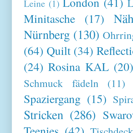
London
(41)
L
Leine
(1)
Näh
Minitasche
(17)
Nürnberg
(130)
Ohrrin
(64)
Quilt
(34)
Reflect
(24)
Rosina KAL
(20
Schmuck fädeln
(11)
Spaziergang
(15)
Spir
Stricken
(286)
Swaro
Teenies
(42)
Tischdeck