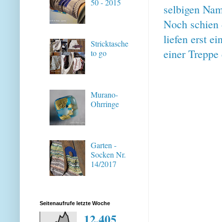
50 - 2015
selbigen Nam
Noch schien 
liefen erst e
Stricktasche
einer Treppe 
to go
Murano-
Ohrringe
Garten -
Socken Nr.
14/2017
Seitenaufrufe letzte Woche
12,405