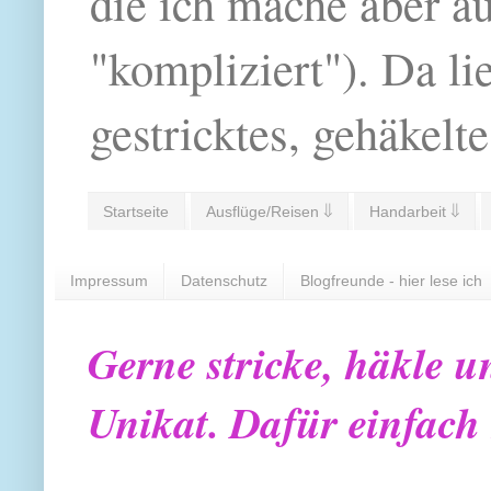
die ich mache aber a
"kompliziert"). Da li
gestricktes, gehäkelte
Startseite
Ausflüge/Reisen ⇓
Handarbeit ⇓
Impressum
Datenschutz
Blogfreunde - hier lese ich
Gerne stricke, häkle u
Unikat. Dafür einfach