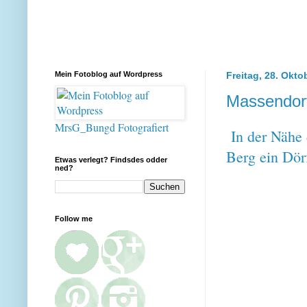
Mein Fotoblog auf Wordpress
Freitag, 28. Okto
Massendorf
MrsG_Bungd Fotografiert
In der Nähe 
Berg ein Dörf
Etwas verlegt? Findsdes odder
ned?
Follow me