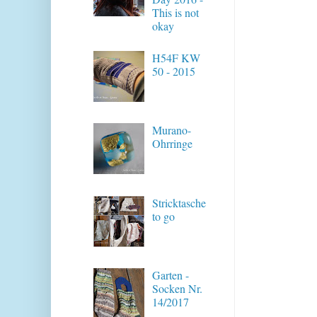
This is not
okay
H54F KW
50 - 2015
Murano-
Ohrringe
Stricktasche
to go
Garten -
Socken Nr.
14/2017