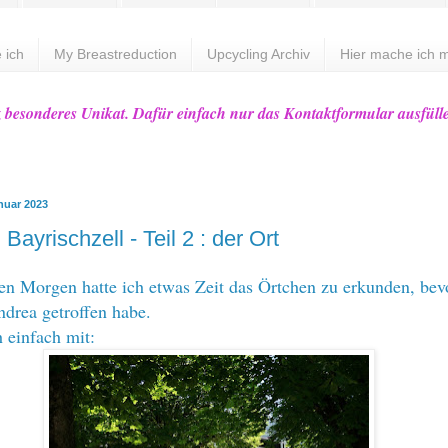
 ich
My Breastreduction
Upcycling Archiv
Hier mache ich m
z besonderes Unikat. Dafür einfach nur das Kontaktformular ausfüll
nuar 2023
 Bayrischzell - Teil 2 : der Ort
n Morgen hatte ich etwas Zeit das Örtchen zu erkunden, bev
drea getroffen habe.
einfach mit: