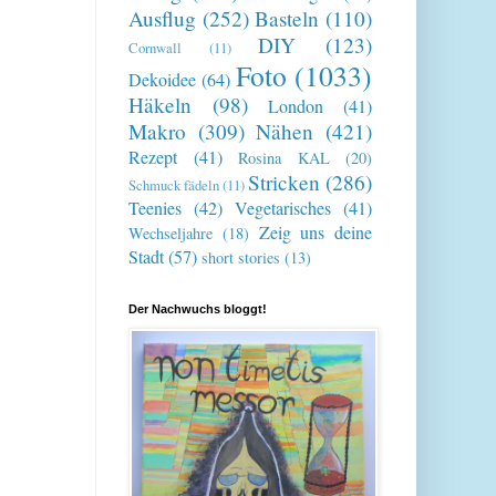
Ausflug
(252)
Basteln
(110)
DIY
(123)
Cornwall
(11)
Foto
(1033)
Dekoidee
(64)
Häkeln
(98)
London
(41)
Makro
(309)
Nähen
(421)
Rezept
(41)
Rosina KAL
(20)
Stricken
(286)
Schmuck fädeln
(11)
Teenies
(42)
Vegetarisches
(41)
Zeig uns deine
Wechseljahre
(18)
Stadt
(57)
short stories
(13)
Der Nachwuchs bloggt!