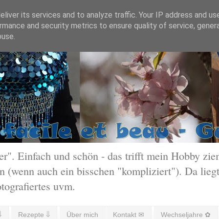
liver its services and to analyze traffic. Your IP address and us
rmance and security metrics to ensure quality of service, gene
buse.
 Einfach und schön - das trifft mein Hobby ziem
 (wenn auch ein bisschen "kompliziert"). Da liegt
otografiertes uvm.
⇓
Rezepte ⇓
Über mich
Kontakt ✉
Wechseljahre ✿