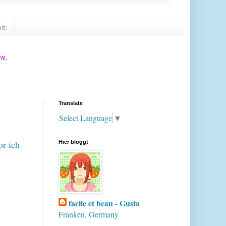
it:
en.
Translate
Select Language
▼
or ich
Hier bloggt
facile et beau - Gusta
Franken, Germany