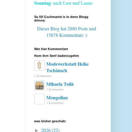
Sonntag
: nach Lust und Laune
Su fill Gschmarrie is in denn Blogg
drinna:
Dieser Blog hat 2880 Posts
und
15878 Kommentare :)
Wer hier Kommentiert
Hom ihrn Senf daderzugehm
Modewerkstatt Heike
Tschänsch
1 Kommentare
Mihaela Toilă
1 Kommentare
Mongolian
1 Kommentare
was bisher geschah:
2026
(22)
►