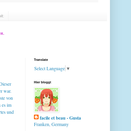
it:
en.
Translate
Select Language
▼
Hier bloggt
 Dieser
er war.
ste von
s es im
rtes und
facile et beau - Gusta
Franken, Germany