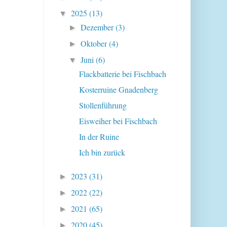
2025
(13)
▼
Dezember
(3)
►
Oktober
(4)
►
Juni
(6)
▼
Flackbatterie bei Fischbach
Kosterruine Gnadenberg
Stollenführung
Eisweiher bei Fischbach
In der Ruine
Ich bin zurück
2023
(31)
►
2022
(22)
►
2021
(65)
►
2020
(45)
►