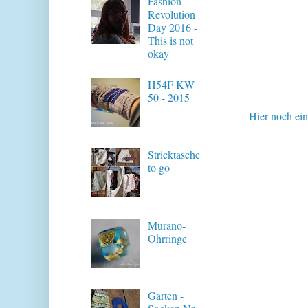
Fashion
Revolution
Day 2016 -
This is not
okay
H54F KW
50 - 2015
Hier noch ein
Stricktasche
to go
Murano-
Ohrringe
Garten -