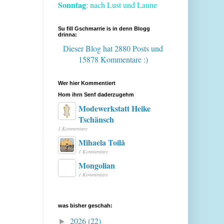
Sonntag
: nach Lust und Laune
Su fill Gschmarrie is in denn Blogg
drinna:
Dieser Blog hat 2880 Posts
und
15878 Kommentare :)
Wer hier Kommentiert
Hom ihrn Senf daderzugehm
Modewerkstatt Heike
Tschänsch
1 Kommentare
Mihaela Toilă
1 Kommentare
Mongolian
1 Kommentare
was bisher geschah:
2026
(22)
►