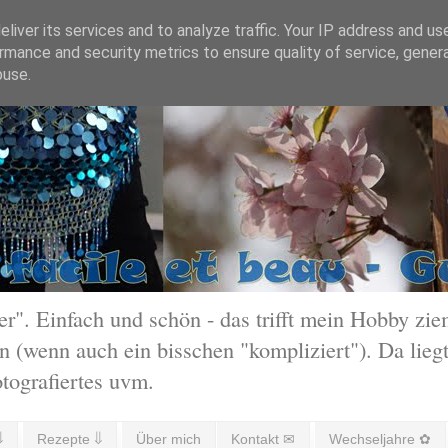
liver its services and to analyze traffic. Your IP address and us
rmance and security metrics to ensure quality of service, gene
buse.
 Einfach und schön - das trifft mein Hobby ziem
 (wenn auch ein bisschen "kompliziert"). Da liegt
otografiertes uvm.
⇓
Rezepte ⇓
Über mich
Kontakt ✉
Wechseljahre ✿