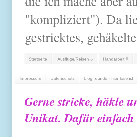
die ich mache aber a
"kompliziert"). Da li
gestricktes, gehäkelte
Startseite
Ausflüge/Reisen ⇓
Handarbeit ⇓
Impressum
Datenschutz
Blogfreunde - hier lese ich
Gerne stricke, häkle u
Unikat. Dafür einfach