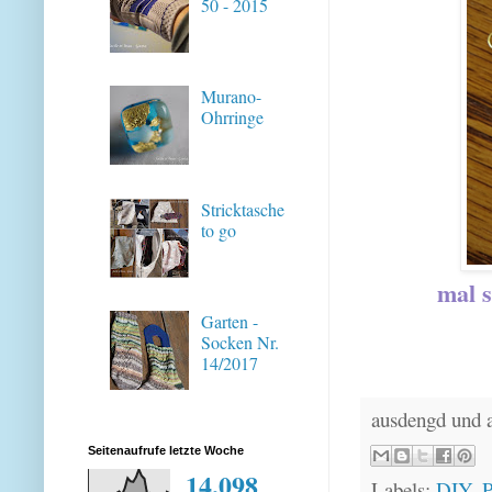
50 - 2015
Murano-
Ohrringe
Stricktasche
to go
mal s
Garten -
Socken Nr.
14/2017
ausdengd und 
Seitenaufrufe letzte Woche
14,098
Labels:
DIY
,
P