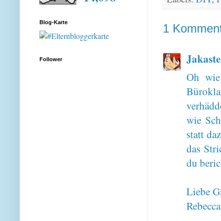
Blog-Karte
1 Komment
Jakaste
Follower
Oh wie
Bürokl
verhädde
wie Sch
statt d
das Str
du beric
Liebe G
Rebecca