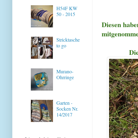
H54F KW
50 - 2015
Diesen haben
mitgenomme
Stricktasche
to go
Die
Murano-
Ohrringe
Garten -
Socken Nr.
14/2017