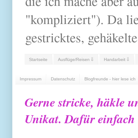
die ich mache aber a
"kompliziert"). Da li
gestricktes, gehäkelte
Startseite
Ausflüge/Reisen ⇓
Handarbeit ⇓
Impressum
Datenschutz
Blogfreunde - hier lese ich
Gerne stricke, häkle u
Unikat. Dafür einfach