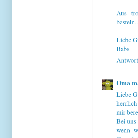
Aus tr
basteln..
Liebe G
Babs
Antwor
Oma ma
Liebe G
herrlic
mir bere
Bei uns 
wenn wi