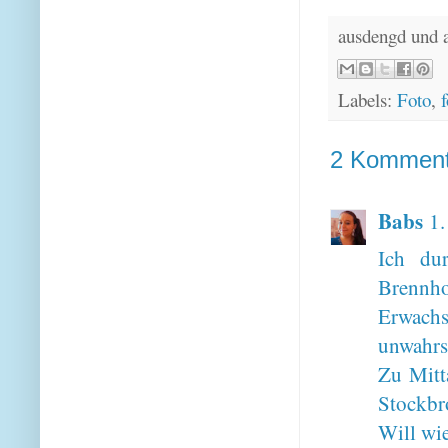
ausdengd und 
Labels:
Foto
,
f
2 Komment
Babs
1.
Ich du
Brennh
Erwac
unwahrsc
Zu Mitt
Stockbro
Will wie