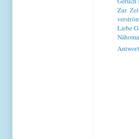
Geruch i
Zur Zeit
verström
Liebe G
Nähoma
Antwor