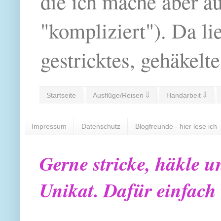
die ich mache aber a
"kompliziert"). Da li
gestricktes, gehäkelte
Startseite
Ausflüge/Reisen ⇓
Handarbeit ⇓
Impressum
Datenschutz
Blogfreunde - hier lese ich
Gerne stricke, häkle u
Unikat. Dafür einfach