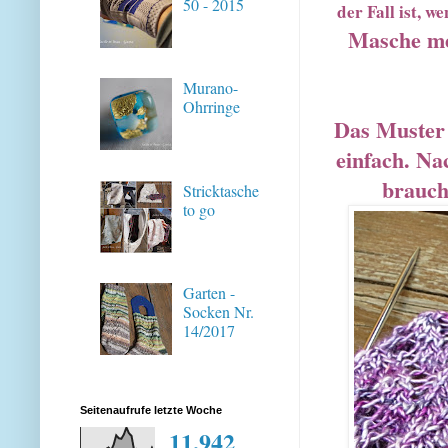
50 - 2015
der Fall ist, 
Masche me
Murano-
Ohrringe
Das Muster 
einfach. Na
brauch
Stricktasche
to go
Garten -
Socken Nr.
14/2017
Seitenaufrufe letzte Woche
11,942