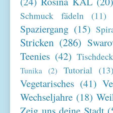
(24)
Rosina KAL
(20
Schmuck fädeln
(11)
Spaziergang
(15)
Spir
Stricken
(286)
Swaro
Teenies
(42)
Tischdeck
Tutorial
(13
Tunika
(2)
Vegetarisches
(41)
Ve
Wechseljahre
(18)
Wei
Zeig uns deine Stadt
(