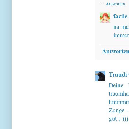
Antworten
facile
na ma
immer
Antworte
Traudi 
Deine 
traumhaf
hmmmm -
Zunge -
gut ;-)))