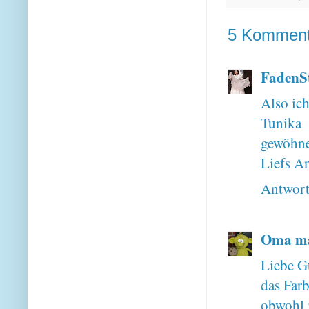
5 Komment
FadenSt
Also ich
Tunika
gewöhnen
Liefs An
Antwor
Oma ma
Liebe G
das Farb
obwohl i