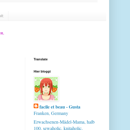
it:
en.
Translate
Hier bloggt
facile et beau - Gusta
Franken, Germany
Erwachsenen-Mädel-Mama, halb
100, sewaholic, knitaholic,