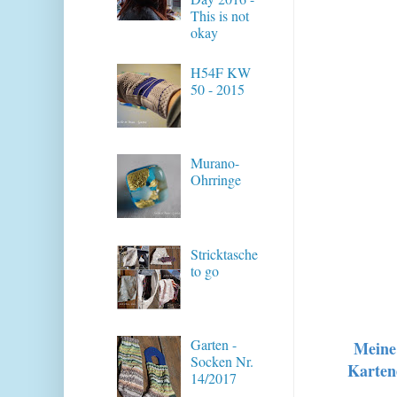
This is not
okay
H54F KW
50 - 2015
Murano-
Ohrringe
Stricktasche
to go
Garten -
Meine 
Socken Nr.
Kartene
14/2017