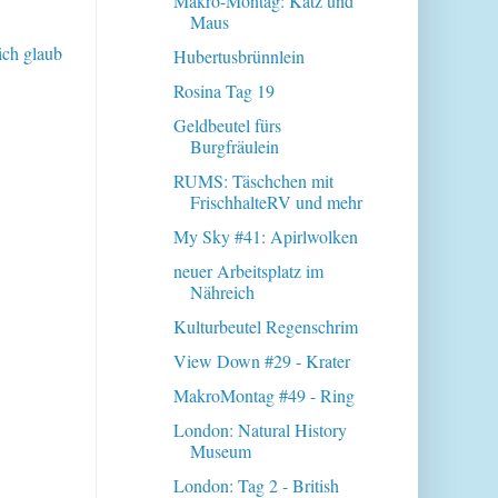
Makro-Montag: Katz und
Maus
ich glaub
Hubertusbrünnlein
Rosina Tag 19
Geldbeutel fürs
Burgfräulein
RUMS: Täschchen mit
FrischhalteRV und mehr
My Sky #41: Apirlwolken
neuer Arbeitsplatz im
Nähreich
Kulturbeutel Regenschrim
View Down #29 - Krater
MakroMontag #49 - Ring
London: Natural History
Museum
London: Tag 2 - British