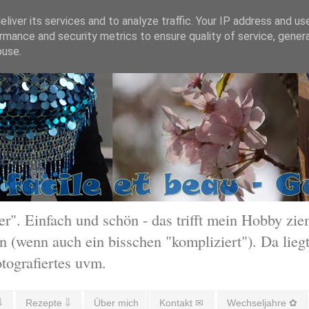
liver its services and to analyze traffic. Your IP address and us
rmance and security metrics to ensure quality of service, gene
buse.
 Einfach und schön - das trifft mein Hobby ziem
 (wenn auch ein bisschen "kompliziert"). Da liegt
otografiertes uvm.
⇓
Rezepte ⇓
Über mich
Kontakt ✉
Wechseljahre ✿