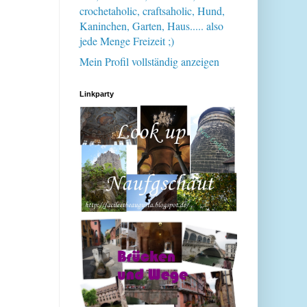
crochetaholic, craftsaholic, Hund,
Kaninchen, Garten, Haus..... also
jede Menge Freizeit ;)
Mein Profil vollständig anzeigen
Linkparty