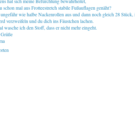
ens hat sich meine Befürchtung bewahrheitet,
du schon mal aus Frotteestretch stabile Fußauflagen genäht?
 ungefähr wie halbe Nackenrollen aus und dann noch gleich 28 Stück, 
erd verzweifeln und du dich ins Fäustchen lachen.
l wasche ich den Stoff, dass er nicht mehr eingeht.
 Grüße
ma
rten