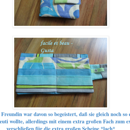
Freundin war davon so begeistert, daß sie gleich noch so 
uti wollte, allerdings mit einem extra großen Fach zum e
verschließen für die extra großen Scheine *lach*