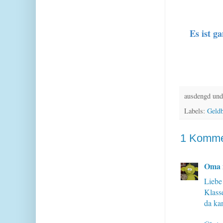
Es ist g
ausdengd und
Labels:
Geldb
1 Komme
Oma 
Liebe
Klass
da ka