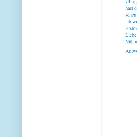
Übrig
hast 
sehen
ich w
Erstma
Liebe
Näho
Antwo