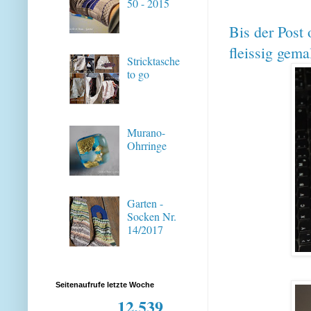
50 - 2015
Bis der Post
fleissig gema
Stricktasche
to go
Murano-
Ohrringe
Garten -
Socken Nr.
14/2017
Seitenaufrufe letzte Woche
12,539