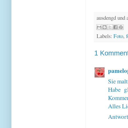
ausdengd und 
Labels:
Foto
,
f
1 Komment
pamelo
Sie malt
Habe gl
Komment
Alles L
Antwor