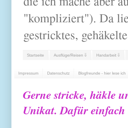
die ich mache aber a
"kompliziert"). Da li
gestricktes, gehäkelte
Startseite
Ausflüge/Reisen ⇓
Handarbeit ⇓
Impressum
Datenschutz
Blogfreunde - hier lese ich
Gerne stricke, häkle u
Unikat. Dafür einfach