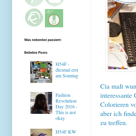
Was nebenbei passiert:
Beliebte Posts
H54F -
diesmal erst
am Sonntag
Cia malt wund
interessante
Fashion
Revolution
Colorieren v
Day 2016 -
aber ich fin
This is not
okay
zu treffen.
H54F KW