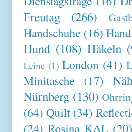
Dienstagsfrage
(16)
Dr
Freutag
(266)
Gast
Handschuhe
(16)
Hand
Hund
(108)
Häkeln
(
London
(41)
L
Leine
(1)
Näh
Minitasche
(17)
Nürnberg
(130)
Ohrrin
(64)
Quilt
(34)
Reflect
(24)
Rosina KAL
(20