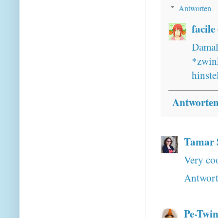
Antworten
facile
Damal
*zwin
hinste
Antworte
Tamar 
Very coo
Antwor
Pe-Twin