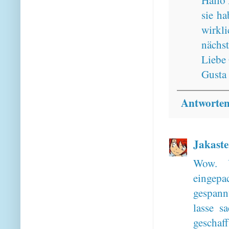
Hallo 
sie ha
wirkl
nächs
Liebe
Gusta
Antworte
Jakaste
Wow. U
eingepac
gespann
lasse s
geschaf