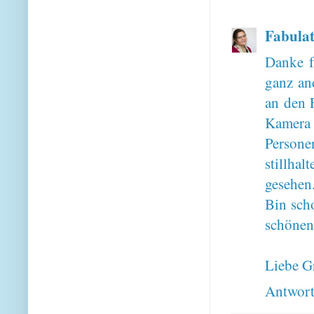
Fabulat
Danke f
ganz and
an den F
Kamera 
Persone
stillha
gesehen
Bin scho
schönen
Liebe G
Antwor