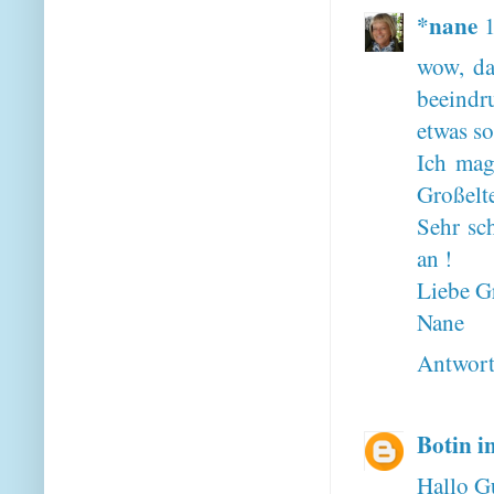
*nane
wow, da
beeindr
etwas so
Ich mag
Großelte
Sehr sc
an !
Liebe G
Nane
Antwor
Botin i
Hallo G