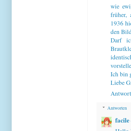
wie ewi
früher,
1936 hi
den Bild
Darf i
Brautkle
identis
vorstell
Ich bin 
Liebe G
Antwor
Antworten
facile