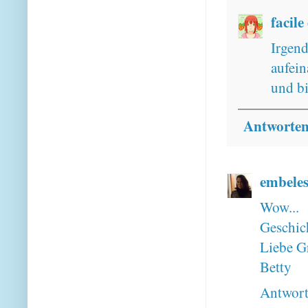
facile
Irgen
aufein
und bi
Antworte
embele
Wow...
Geschich
Liebe G
Betty
Antwor