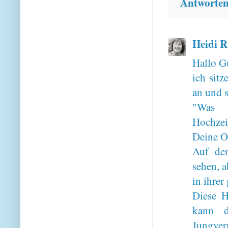
Antworte
Heidi R
Hallo G
ich sit
an und 
"Was
Hochzei
Deine Om
Auf den
sehen, 
in ihrer
Diese Ho
kann d
Jungverm