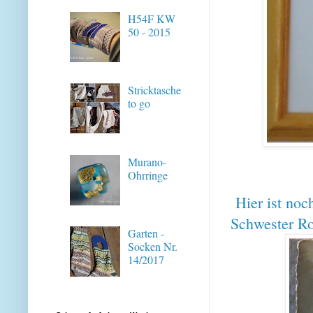
H54F KW
50 - 2015
Stricktasche
to go
Murano-
Ohrringe
Hier ist noch
Schwester Ro
Garten -
Socken Nr.
14/2017