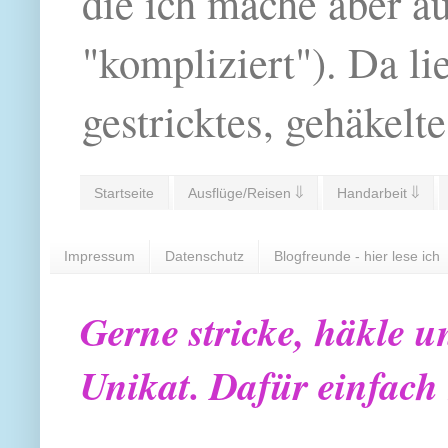
die ich mache aber a
"kompliziert"). Da li
gestricktes, gehäkelte
Startseite
Ausflüge/Reisen ⇓
Handarbeit ⇓
Impressum
Datenschutz
Blogfreunde - hier lese ich
Gerne stricke, häkle u
Unikat. Dafür einfach