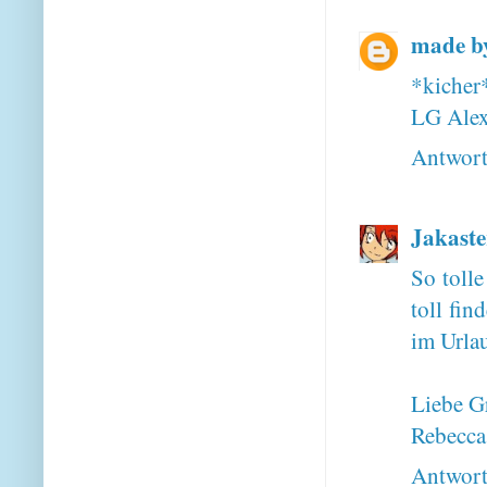
made b
*kicher*
LG Ale
Antwor
Jakaste
So toll
toll fin
im Urlau
Liebe G
Rebecca
Antwor