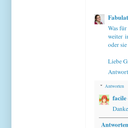
Fabulat
Was für 
weiter 
oder si
Liebe G
Antwor
Antworten
facile
Danke,
Antworte