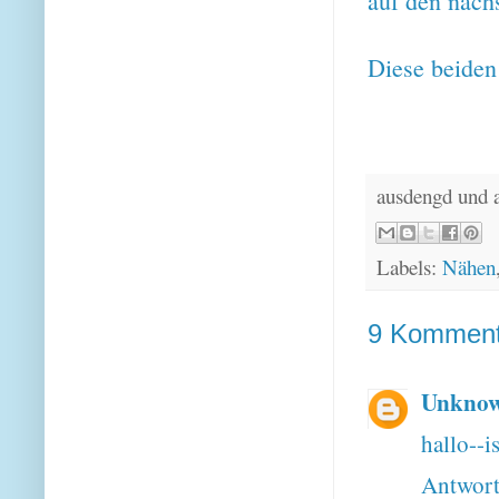
auf den näch
Diese beiden
ausdengd und 
Labels:
Nähen
9 Komment
Unkno
hallo--is
Antwor