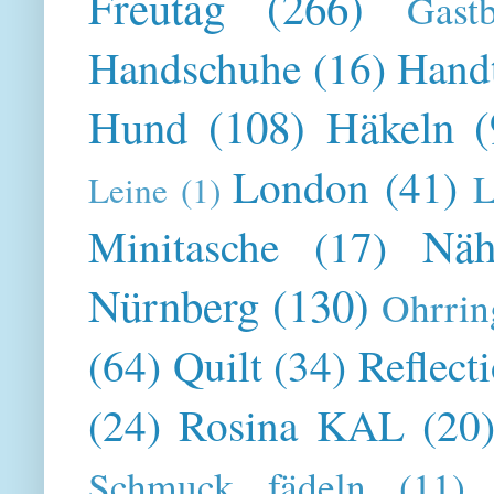
Freutag
(266)
Gast
Handschuhe
(16)
Hand
Hund
(108)
Häkeln
(
London
(41)
L
Leine
(1)
Näh
Minitasche
(17)
Nürnberg
(130)
Ohrrin
(64)
Quilt
(34)
Reflect
(24)
Rosina KAL
(20
Schmuck fädeln
(11)