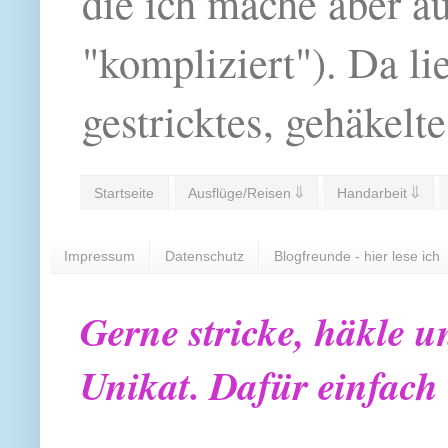
die ich mache aber a
"kompliziert"). Da li
gestricktes, gehäkelte
Startseite
Ausflüge/Reisen ⇓
Handarbeit ⇓
Impressum
Datenschutz
Blogfreunde - hier lese ich
Gerne stricke, häkle u
Unikat. Dafür einfach