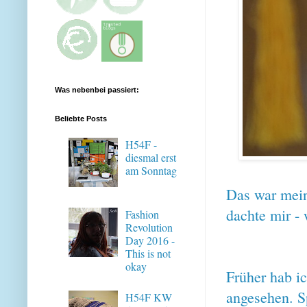
Was nebenbei passiert:
Beliebte Posts
H54F -
diesmal erst
am Sonntag
Das war mein
dachte mir -
Fashion
Revolution
Day 2016 -
This is not
okay
Früher hab i
angesehen. Sp
H54F KW