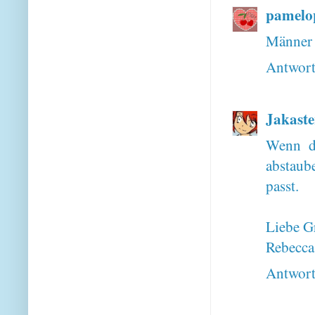
pamelo
Männer 
Antwor
Jakaste
Wenn d
abstaube
passt.
Liebe G
Rebecca
Antwor