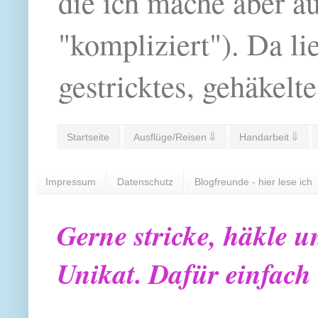
die ich mache aber a
"kompliziert"). Da li
gestricktes, gehäkelte
Startseite
Ausflüge/Reisen ⇓
Handarbeit ⇓
Impressum
Datenschutz
Blogfreunde - hier lese ich
Gerne stricke, häkle u
Unikat. Dafür einfach