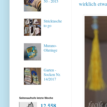
50 - 2015
wirklich etw
Stricktasche
to go
Murano-
Ohrringe
Garten -
Socken Nr.
14/2017
Seitenaufrufe letzte Woche
12,558