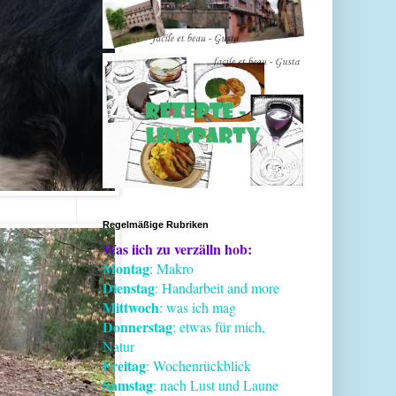
Regelmäßige Rubriken
Was iich zu verzälln hob:
Montag
: Makro
Dienstag
: Handarbeit and more
Mittwoch
: was ich mag
Donnerstag
: etwas für mich,
Natur
Freitag
: Wochenrückblick
Samstag
: nach Lust und Laune