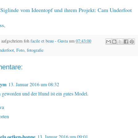
i Siglinde vom Ideentopf und ihrem Projekt:
Cam Underfoot
ss
,
 aafgschriem foh
facile et beau - Gusta
um
07:43:00
nderfoot
,
Foto
,
fotografie
entare:
nym
13. Januar 2016 um 08:32
 geworden und der Hund ist ein gutes Model.
va
rten
ela oetken-hoppe
13. Januar 2016 um 09:01