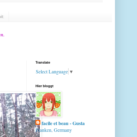
it:
en.
Translate
Select Language
▼
Hier bloggt
facile et beau - Gusta
Franken, Germany