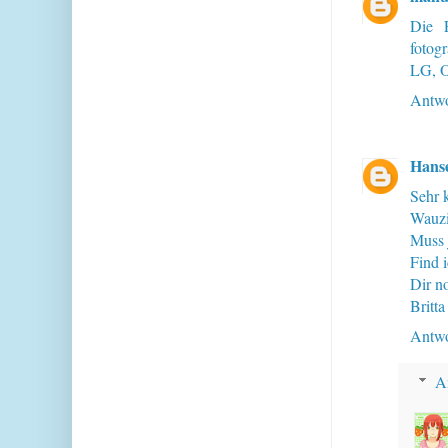
Die F
fotog
LG, O
Antwo
Hans
Sehr k
Wauzi
Muss j
Find i
Dir n
Britta
Antwo
A