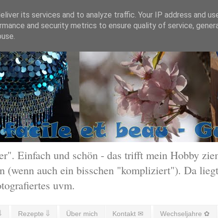
liver its services and to analyze traffic. Your IP address and us
rmance and security metrics to ensure quality of service, gene
buse.
 Einfach und schön - das trifft mein Hobby ziem
 (wenn auch ein bisschen "kompliziert"). Da liegt
otografiertes uvm.
⇓
Rezepte ⇓
Über mich
Kontakt ✉
Wechseljahre ✿