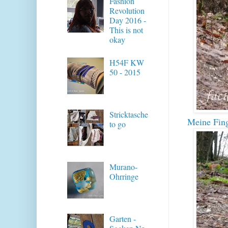
Fashion
Revolution
Day 2016 -
This is not
okay
H54F KW
50 - 2015
Stricktasche
Meine Fing
to go
Murano-
Ohrringe
Garten -