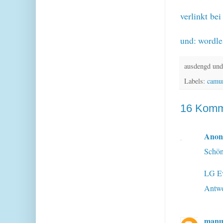
verlinkt be
und:
wordle
ausdengd und
Labels:
camu
16 Komm
Ano
Schön
LG E
Antwo
manu