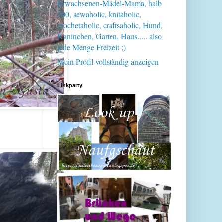
Erwachsenen-Mädel-Mama, halb
100, sewaholic, knitaholic,
crochetaholic, craftsaholic, Hund,
Kaninchen, Garten, Haus..... also
jede Menge Freizeit ;)
Mein Profil vollständig anzeigen
Linkparty