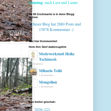
Sonntag
: nach Lust und Laune
Su fill Gschmarrie is in denn Blogg
drinna:
Dieser Blog hat 2880 Posts
und
15878 Kommentare :)
Wer hier Kommentiert
Hom ihrn Senf daderzugehm
Modewerkstatt Heike
Tschänsch
1 Kommentare
Mihaela Toilă
1 Kommentare
Mongolian
1 Kommentare
was bisher geschah:
2026
(22)
►