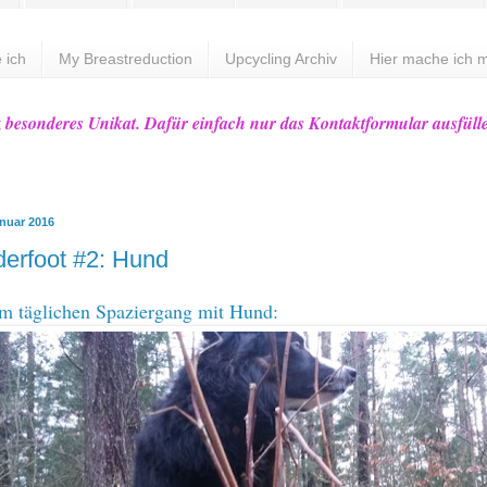
 ich
My Breastreduction
Upcycling Archiv
Hier mache ich m
z besonderes Unikat. Dafür einfach nur das Kontaktformular ausfüll
anuar 2016
erfoot #2: Hund
m täglichen Spaziergang mit Hund: