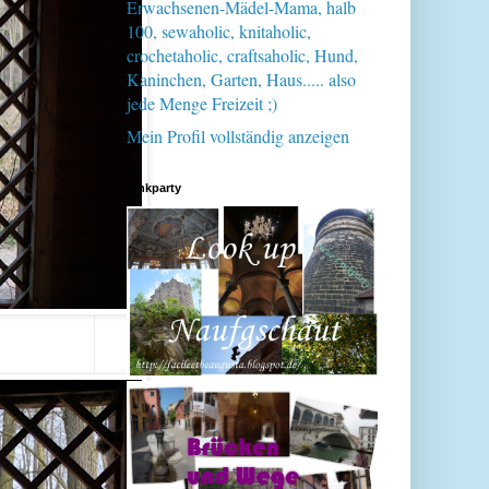
Erwachsenen-Mädel-Mama, halb
100, sewaholic, knitaholic,
crochetaholic, craftsaholic, Hund,
Kaninchen, Garten, Haus..... also
jede Menge Freizeit ;)
Mein Profil vollständig anzeigen
Linkparty