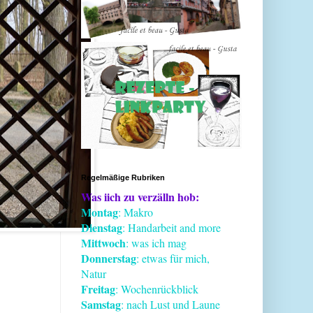
Regelmäßige Rubriken
Was iich zu verzälln hob:
Montag
: Makro
Dienstag
: Handarbeit and more
Mittwoch
: was ich mag
Donnerstag
: etwas für mich,
Natur
Freitag
: Wochenrückblick
Samstag
: nach Lust und Laune