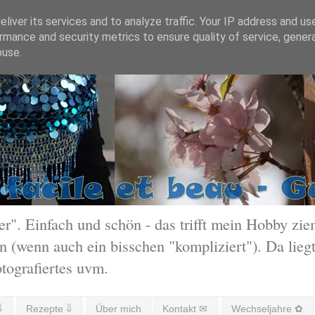
liver its services and to analyze traffic. Your IP address and us
rmance and security metrics to ensure quality of service, gene
buse.
 Einfach und schön - das trifft mein Hobby ziem
 (wenn auch ein bisschen "kompliziert"). Da liegt
otografiertes uvm.
⇓
Rezepte ⇓
Über mich
Kontakt ✉
Wechseljahre ✿