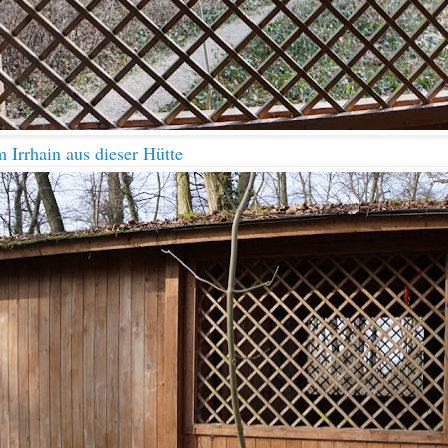
im
Irrhain
aus dieser Hütte