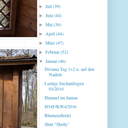
Juli
(39)
►
Juni
(44)
►
Mai
(36)
►
April
(44)
►
März
(47)
►
Februar
(52)
►
Januar
(46)
▼
Diviana Tag 1+2 u. auf den
Nadeln
Lustige Suchanfragen
01/2016
Himmel im Januar
H54F/KW4/2016
Blumenallerlei
Shirt "Shelly"