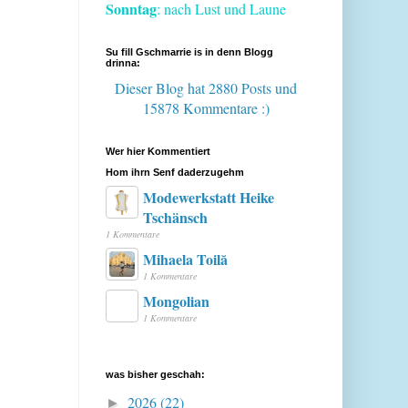
Sonntag
: nach Lust und Laune
Su fill Gschmarrie is in denn Blogg
drinna:
Dieser Blog hat 2880 Posts
und
15878 Kommentare :)
Wer hier Kommentiert
Hom ihrn Senf daderzugehm
Modewerkstatt Heike
Tschänsch
1 Kommentare
Mihaela Toilă
1 Kommentare
Mongolian
1 Kommentare
was bisher geschah:
2026
(22)
►