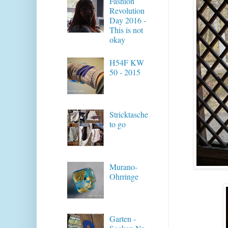
Fashion
Revolution
Day 2016 -
This is not
okay
H54F KW
50 - 2015
Stricktasche
to go
Murano-
Ohrringe
Garten -