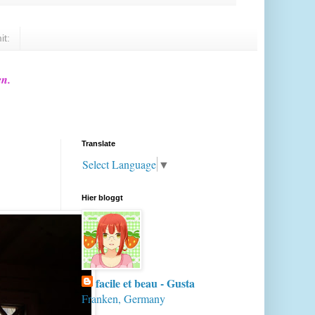
it:
en.
Translate
Select Language
▼
Hier bloggt
facile et beau - Gusta
Franken, Germany