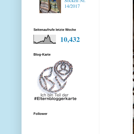
Socken Nr.
14/2017
Seitenaufrufe letzte Woche
10,432
Blog-Karte
Follower