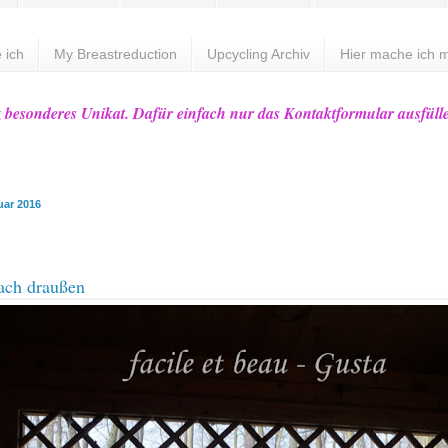
 ich
My Breastreduction
Upcycling Archiv
Hier mache ich m
z besonderes Unikat. Dafür einfach nur das Kontaktformular ausfüll
uar 2016
ach draußen